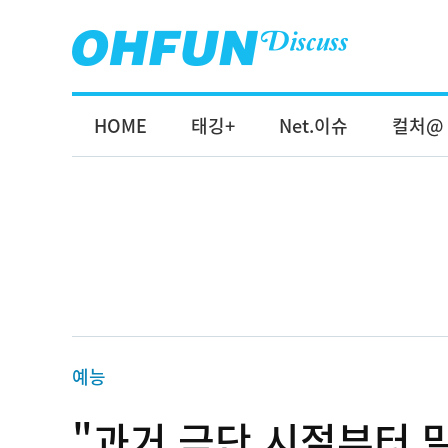
HOME
태깅+
Net.이슈
컬처@
예능
"과거 극단 시절부터 