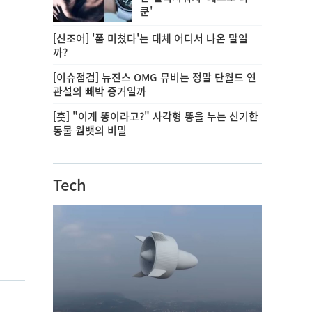
쿤'
[신조어] '폼 미쳤다'는 대체 어디서 나온 말일
까?
[이슈점검] 뉴진스 OMG 뮤비는 정말 단월드 연
관설의 빼박 증거일까
[훗] "이게 똥이라고?" 사각형 똥을 누는 신기한
동물 웜뱃의 비밀
Tech