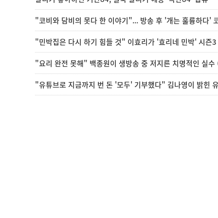
"코비와 담비의 못다 한 이야기"... 방송 후 '개는 훌륭하다' 
"민박집은 다시 하기 힘들 것" 이효리가 '효리네 민박' 시즌3 
"요리 완전 못해" 백종원이 생방송 중 저지른 치명적인 실수 
"유튜브로 지금까지 번 돈 '모두' 기부했다" 김나영이 밝힌 유