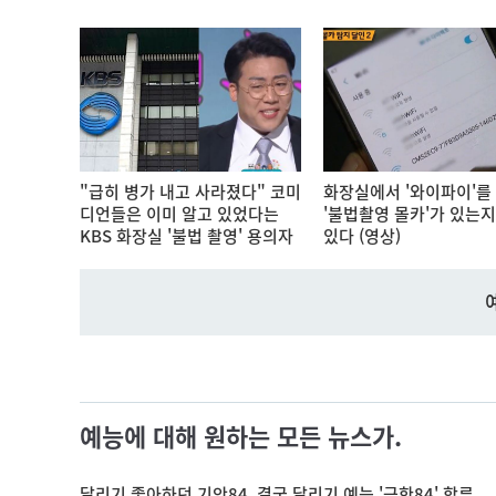
"급히 병가 내고 사라졌다" 코미
화장실에서 '와이파이'를
디언들은 이미 알고 있었다는
'불법촬영 몰카'가 있는지
KBS 화장실 '불법 촬영' 용의자
있다 (영상)
예능에 대해 원하는 모든 뉴스가.
달리기 좋아하던 기안84, 결국 달리기 예능 '극한84' 합류