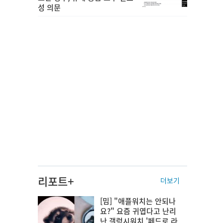
성 의문
리포트+
더보기
[밈] "애플워치는 안되나
요?" 요즘 귀엽다고 난리
난 갤럭시워치 '페드로 라