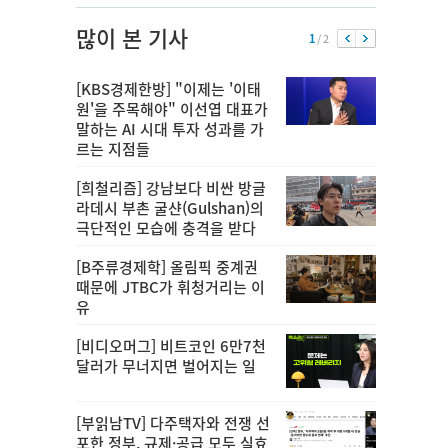
많이 본 기사
1
/ 2
[KBS경제한방] "이제는 '이태
원'을 주목해야" 이선엽 대표가
말하는 AI 시대 투자 성과를 가
르는 지점들
[희철리즘] 강남보다 비싼 방글
라데시 부촌 굴샨(Gulshan)의
극단적인 모습에 충격을 받다
[B주류경제학] 올림픽 중계권
때문에 JTBC가 휘청거리는 이
유
[비디오머그] 비트코인 6만7천
달러가 무너지면 벌어지는 일
[부읽남TV] 다주택자와 전쟁 선
포한 정부, 규제·공급 모두 실효