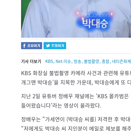
,
,
,
,
,
기사 더보기
KBS
Net.이슈
방송
불법촬영
종합
네티즌화제
KBS 화장실 불법촬영 카메라 사건과 관련해 유튜브
개그맨 박대승'을 지목한 가운데, 박대승에게 또 
지난 2일 유튜버 정배우 채널에는 'KBS 몰카범은
들어왔습니다'라는 영상이 올라왔다.
정배우는 "가세연이 (박대승 씨를) 저격한 후 박
"저에게도 박대승 씨 지인분이 메일로 제보를 해주