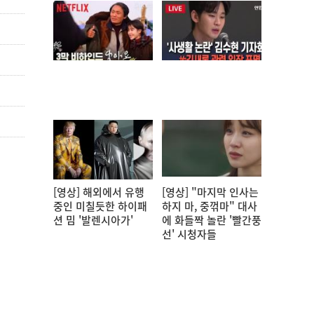
[영상] 해외에서 유행
[영상] "마지막 인사는
중인 미칠듯한 하이패
하지 마, 중꺾마" 대사
션 밈 '발렌시아가'
에 화들짝 놀란 '빨간풍
선' 시청자들