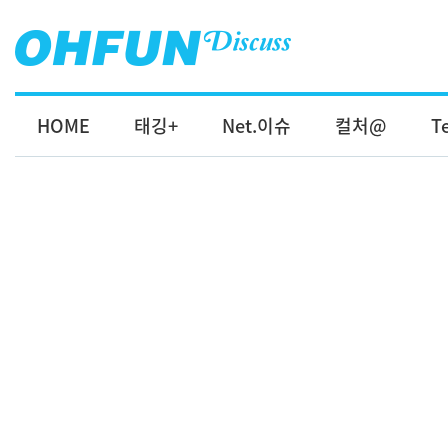
HOME
태깅+
Net.이슈
컬처@
T