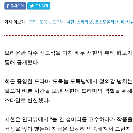
,
,
,
,
,
기사 더보기
종합
도둑놈 도둑님
서현
스타화보
코스모폴리탄
패션/
브라운관 여주 신고식을 마친 배우 서현의 뷰티 화보가 
통해 공개됐다.
최근 종영한 드라마 '도둑놈 도둑님'에서 정의감 넘치
맡으며 바쁜 시간을 보낸 서현이 드라마의 역할을 위해
스타일로 변신했다.
서현은 인터뷰에서 "늘 긴 생머리를 고수하다가 작품을
걱정을 많이 했는데 지금은 오히려 익숙해져서 그런지