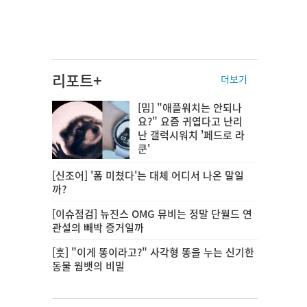
리포트+
더보기
[밈] "애플워치는 안되나
요?" 요즘 귀엽다고 난리
난 갤럭시워치 '페드로 라
쿤'
[신조어] '폼 미쳤다'는 대체 어디서 나온 말일
까?
[이슈점검] 뉴진스 OMG 뮤비는 정말 단월드 연
관설의 빼박 증거일까
[훗] "이게 똥이라고?" 사각형 똥을 누는 신기한
동물 웜뱃의 비밀