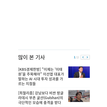
많이 본 기사
1
/ 2
[KBS경제한방] "이제는 '이태
원'을 주목해야" 이선엽 대표가
말하는 AI 시대 투자 성과를 가
르는 지점들
[희철리즘] 강남보다 비싼 방글
라데시 부촌 굴샨(Gulshan)의
극단적인 모습에 충격을 받다