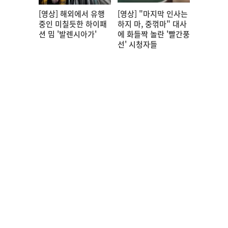
[영상] 해외에서 유행
[영상] "마지막 인사는
중인 미칠듯한 하이패
하지 마, 중꺾마" 대사
션 밈 '발렌시아가'
에 화들짝 놀란 '빨간풍
선' 시청자들