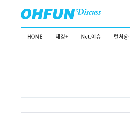
HOME
태깅+
Net.이슈
컬처@