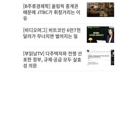
[B주류경제학] 올림픽 중계권
때문에 JTBC가 휘청거리는 이
유
[비디오머그] 비트코인 6만7천
달러가 무너지면 벌어지는 일
[부읽남TV] 다주택자와 전쟁 선
포한 정부, 규제·공급 모두 실효
성 의문