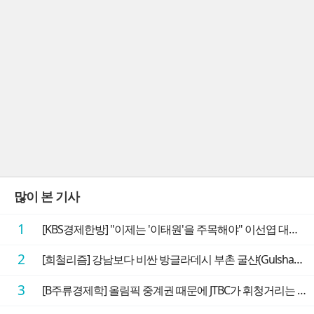
많이 본 기사
1
[KBS경제한방] "이제는 '이태원'을 주목해야" 이선엽 대표가 말하는 AI 시대 투자 성과를 가르는 지점들
2
[희철리즘] 강남보다 비싼 방글라데시 부촌 굴샨(Gulshan)의 극단적인 모습에 충격을 받다
3
[B주류경제학] 올림픽 중계권 때문에 JTBC가 휘청거리는 이유