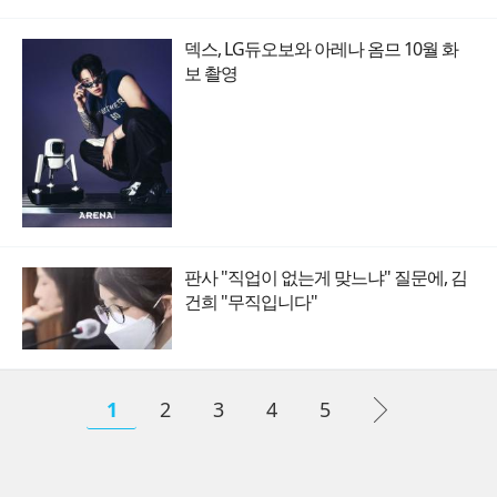
덱스, LG듀오보와 아레나 옴므 10월 화
보 촬영
판사 "직업이 없는게 맞느냐" 질문에, 김
건희 "무직입니다"
1
2
3
4
5