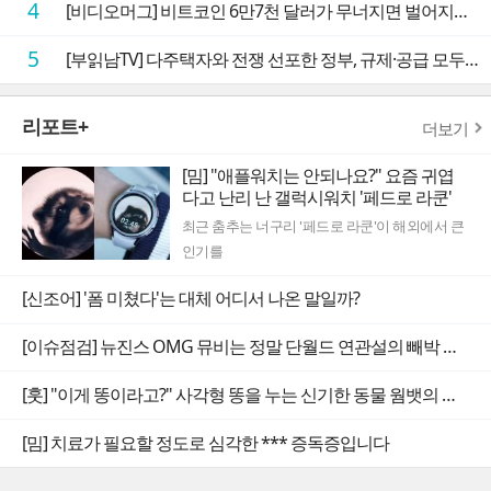
4
[비디오머그] 비트코인 6만7천 달러가 무너지면 벌어지는 일
5
[부읽남TV] 다주택자와 전쟁 선포한 정부, 규제·공급 모두 실효성 의문
리포트+
더보기
[밈] "애플워치는 안되나요?" 요즘 귀엽
다고 난리 난 갤럭시워치 '페드로 라쿤'
최근 춤추는 너구리 '페드로 라쿤'이 해외에서 큰
인기를
[신조어] '폼 미쳤다'는 대체 어디서 나온 말일까?
[이슈점검] 뉴진스 OMG 뮤비는 정말 단월드 연관설의 빼박 증거일까
[훗] "이게 똥이라고?" 사각형 똥을 누는 신기한 동물 웜뱃의 비밀
[밈] 치료가 필요할 정도로 심각한 *** 증독증입니다