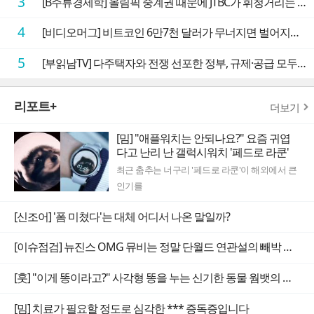
3
[B주류경제학] 올림픽 중계권 때문에 JTBC가 휘청거리는 이유
4
[비디오머그] 비트코인 6만7천 달러가 무너지면 벌어지는 일
5
[부읽남TV] 다주택자와 전쟁 선포한 정부, 규제·공급 모두 실효성 의문
리포트+
더보기
[밈] "애플워치는 안되나요?" 요즘 귀엽
다고 난리 난 갤럭시워치 '페드로 라쿤'
최근 춤추는 너구리 '페드로 라쿤'이 해외에서 큰
인기를
[신조어] '폼 미쳤다'는 대체 어디서 나온 말일까?
[이슈점검] 뉴진스 OMG 뮤비는 정말 단월드 연관설의 빼박 증거일까
[훗] "이게 똥이라고?" 사각형 똥을 누는 신기한 동물 웜뱃의 비밀
[밈] 치료가 필요할 정도로 심각한 *** 증독증입니다