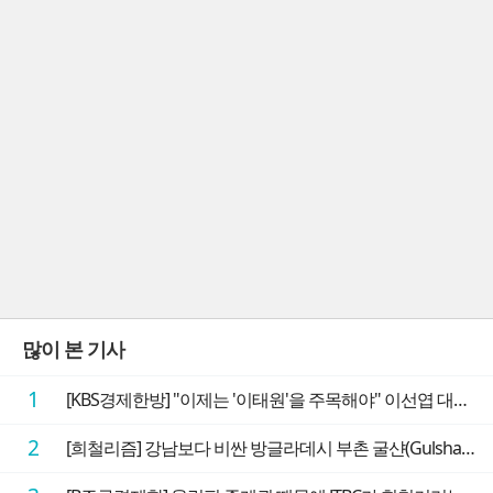
많이 본 기사
1
[KBS경제한방] "이제는 '이태원'을 주목해야" 이선엽 대표가 말하는 AI 시대 투자 성과를 가르는 지점들
2
[희철리즘] 강남보다 비싼 방글라데시 부촌 굴샨(Gulshan)의 극단적인 모습에 충격을 받다