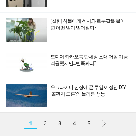
[실험] 식물에게 센서와 로봇팔을 붙이
면 어떤 일이 벌어질까?
드디어 카카오톡 단체방 초대 거절 기능
적용했지만...반쪽짜리?
우크라이나 전장에 곧 투입 예정인 DIY
'골판지 드론'의 놀라운 성능
1
2
3
4
5