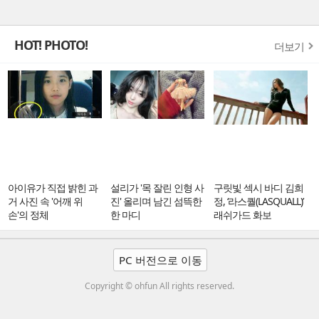
HOT! PHOTO!
더보기
아이유가 직접 밝힌 과
설리가 '목 잘린 인형 사
구릿빛 섹시 바디 김희
거 사진 속 '어깨 위
진' 올리며 남긴 섬뜩한
정, ‘라스퀄(LASQUALL)’
손'의 정체
한 마디
래쉬가드 화보
PC 버전으로 이동
Copyright © ohfun All rights reserved.