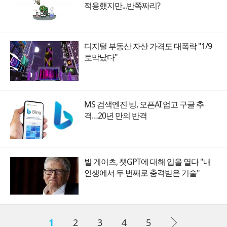
적용했지만...반쪽짜리?
디지털 부동산 자산 가격도 대폭락 "1/9
토막났다"
MS 검색엔진 빙, 오픈AI 업고 구글 추
격…20년 만의 반격
빌 게이츠, 챗GPT에 대해 입을 열다 "내
인생에서 두 번째로 충격받은 기술"
1
2
3
4
5