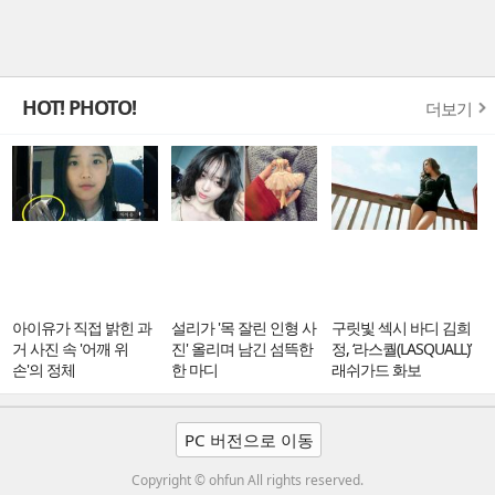
HOT! PHOTO!
더보기
아이유가 직접 밝힌 과
설리가 '목 잘린 인형 사
구릿빛 섹시 바디 김희
거 사진 속 '어깨 위
진' 올리며 남긴 섬뜩한
정, ‘라스퀄(LASQUALL)’
손'의 정체
한 마디
래쉬가드 화보
PC 버전으로 이동
Copyright © ohfun All rights reserved.