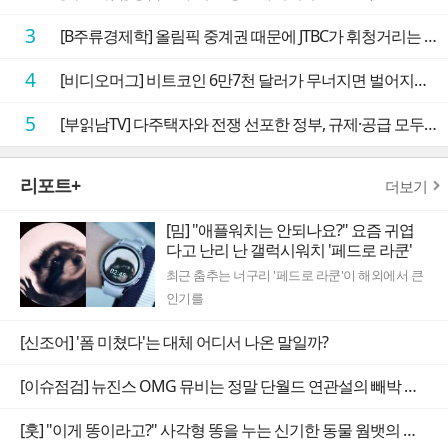
3
[B주류경제학] 올림픽 중계권 때문에 JTBC가 휘청거리는 이유
4
[비디오머그] 비트코인 6만7천 달러가 무너지면 벌어지는 일
5
[부읽남TV] 다주택자와 전쟁 선포한 정부, 규제·공급 모두 실효성 의문
리포트+
더보기
[밈] "애플워치는 안되나요?" 요즘 귀엽
다고 난리 난 갤럭시워치 '페드로 라쿤'
최근 춤추는 너구리 '페드로 라쿤'이 해외에서 큰
인기를
[신조어] '폼 미쳤다'는 대체 어디서 나온 말일까?
[이슈점검] 뉴진스 OMG 뮤비는 정말 단월드 연관설의 빼박 증거일까
[훗] "이게 똥이라고?" 사각형 똥을 누는 신기한 동물 웜뱃의 비밀