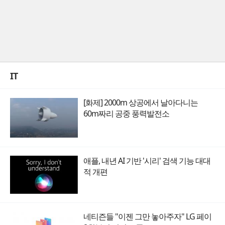
IT
[화제] 2000m 상공에서 날아다니는
60m짜리 공중 풍력발전소
애플, 내년 AI 기반 '시리' 검색 기능 대대
적 개편
네티즌들 "이젠 그만 놓아주자" LG 페이