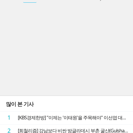
많이 본 기사
1
[KBS경제한방] "이제는 '이태원'을 주목해야" 이선엽 대표가 말하는 AI 시대 투자 성과를 가르는 지점들
2
[희철리즘] 강남보다 비싼 방글라데시 부촌 굴샨(Gulshan)의 극단적인 모습에 충격을 받다