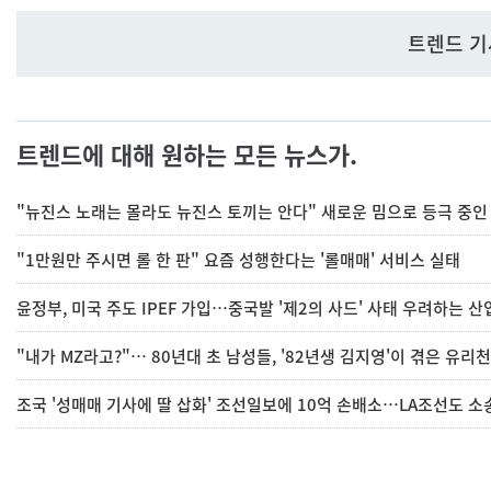
트렌드 기
트렌드에 대해 원하는 모든 뉴스가.
"뉴진스 노래는 몰라도 뉴진스 토끼는 안다" 새로운 밈으로 등극 중인 '
"1만원만 주시면 롤 한 판" 요즘 성행한다는 '롤매매' 서비스 실태
윤정부, 미국 주도 IPEF 가입…중국발 '제2의 사드' 사태 우려하는 산
"내가 MZ라고?"… 80년대 초 남성들, '82년생 김지영'이 겪은 유리천
조국 '성매매 기사에 딸 삽화' 조선일보에 10억 손배소…LA조선도 소