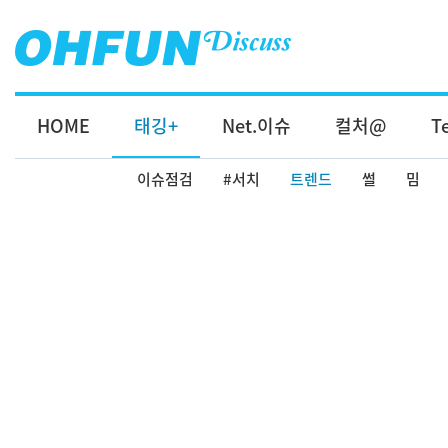
HOME
태깅+
Net.이슈
컬처@
T
이슈점검
#서치
트렌드
썰
밈