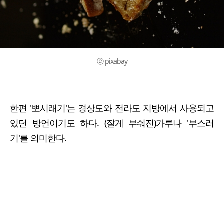
ⓒ pixabay
한편 '뽀시래기'는 경상도와 전라도 지방에서 사용되고
있던 방언이기도 하다. (잘게 부숴진)가루나 '부스러
기'를 의미한다.