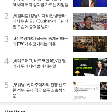
AI 시대 투자 성과를 가르는 지점들
2
[희철리즘] 강남보다 비싼 방글라
데시 부촌 굴샨(Gulshan)의 극단적
인 모습에 충격을 받다
3
[B주류경제학] 올림픽 중계권 때문
에 JTBC가 휘청거리는 이유
4
[비디오머그] 비트코인 6만7천 달
러가 무너지면 벌어지는 일
5
[부읽남TV] 다주택자와 전쟁 선포
한 정부, 규제·공급 모두 실효성 의
문
Hot News