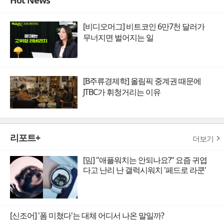
[비디오머그] 비트코인 6만7천 달러가
무너지면 벌어지는 일
[B주류경제학] 올림픽 중계권 때문에
JTBC가 휘청거리는 이유
리포트+
더보기
[밈] "애플워치는 안되나요?" 요즘 귀엽
다고 난리 난 갤럭시워치 '페드로 라쿤'
[신조어] '폼 미쳤다'는 대체 어디서 나온 말일까?