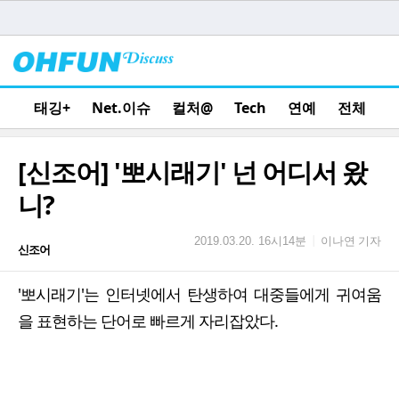
태깅+
Net.이슈
컬처@
Tech
연예
전체
[신조어] '뽀시래기' 넌 어디서 왔
니?
이나연 기자
|
2019.03.20. 16시14분
신조어
'뽀시래기'는 인터넷에서 탄생하여 대중들에게 귀여움
을 표현하는 단어로 빠르게 자리잡았다.