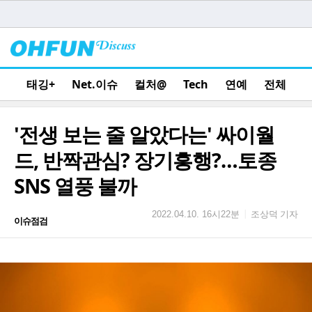
태깅+
Net.이슈
컬처@
Tech
연예
전체
'전생 보는 줄 알았다는' 싸이월
드, 반짝관심? 장기흥행?…토종
SNS 열풍 불까
조상덕 기자
|
2022.04.10. 16시22분
이슈점검