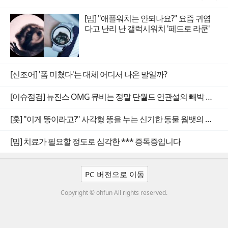
[밈] "애플워치는 안되나요?" 요즘 귀엽
다고 난리 난 갤럭시워치 '페드로 라쿤'
[신조어] '폼 미쳤다'는 대체 어디서 나온 말일까?
[이슈점검] 뉴진스 OMG 뮤비는 정말 단월드 연관설의 빼박 증거일까
[훗] "이게 똥이라고?" 사각형 똥을 누는 신기한 동물 웜뱃의 비밀
[밈] 치료가 필요할 정도로 심각한 *** 증독증입니다
PC 버전으로 이동
Copyright © ohfun All rights reserved.