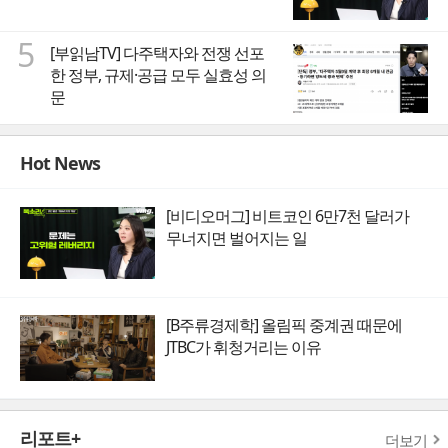
5
[부읽남TV] 다주택자와 전쟁 선포
한 정부, 규제·공급 모두 실효성 의
문
Hot News
[비디오머그] 비트코인 6만7천 달러가
무너지면 벌어지는 일
[B주류경제학] 올림픽 중계권 때문에
JTBC가 휘청거리는 이유
리포트+
더보기