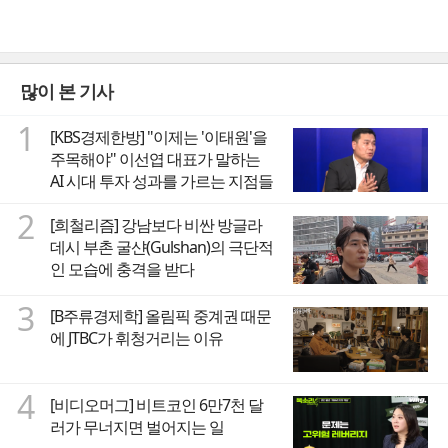
많이 본 기사
1
[KBS경제한방] "이제는 '이태원'을
주목해야" 이선엽 대표가 말하는
AI 시대 투자 성과를 가르는 지점들
2
[희철리즘] 강남보다 비싼 방글라
데시 부촌 굴샨(Gulshan)의 극단적
인 모습에 충격을 받다
3
[B주류경제학] 올림픽 중계권 때문
에 JTBC가 휘청거리는 이유
4
[비디오머그] 비트코인 6만7천 달
러가 무너지면 벌어지는 일