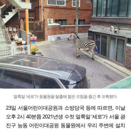
얼룩말 '세로'가 동물원을 탈출해 짧은 모험을 즐긴 후 포획됐다
23일 서울어린이대공원과 소방당국 등에 따르면, 이날
오후 2시 40분쯤 2021년생 수컷 얼룩말 ‘세로’가 서울 광
진구 능동 어린이대공원 동물원에서 우리 주변에 설치