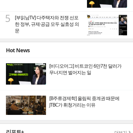
5
[부읽남TV] 다주택자와 전쟁 선포
한 정부, 규제·공급 모두 실효성 의
문
Hot News
[비디오머그] 비트코인 6만7천 달러가
무너지면 벌어지는 일
[B주류경제학] 올림픽 중계권 때문에
JTBC가 휘청거리는 이유
리포트+
더보기