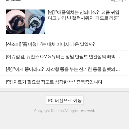
[밈] "애플워치는 안되나요?" 요즘 귀엽
다고 난리 난 갤럭시워치 '페드로 라쿤'
[신조어] '폼 미쳤다'는 대체 어디서 나온 말일까?
[이슈점검] 뉴진스 OMG 뮤비는 정말 단월드 연관설의 빼박 증거일까
[훗] "이게 똥이라고?" 사각형 똥을 누는 신기한 동물 웜뱃의 비밀
[밈] 치료가 필요할 정도로 심각한 *** 증독증입니다
PC 버전으로 이동
Copyright © ohfun All rights reserved.