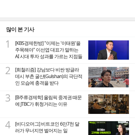
많이 본 기사
1
[KBS경제한방] "이제는 '이태원'을
주목해야" 이선엽 대표가 말하는
AI 시대 투자 성과를 가르는 지점들
2
[희철리즘] 강남보다 비싼 방글라
데시 부촌 굴샨(Gulshan)의 극단적
인 모습에 충격을 받다
3
[B주류경제학] 올림픽 중계권 때문
에 JTBC가 휘청거리는 이유
4
[비디오머그] 비트코인 6만7천 달
러가 무너지면 벌어지는 일