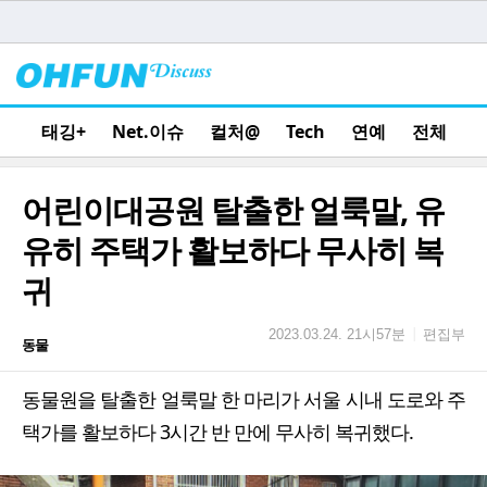
태깅+
Net.이슈
컬처@
Tech
연예
전체
어린이대공원 탈출한 얼룩말, 유
유히 주택가 활보하다 무사히 복
귀
편집부
|
2023.03.24. 21시57분
동물
동물원을 탈출한 얼룩말 한 마리가 서울 시내 도로와 주
택가를 활보하다 3시간 반 만에 무사히 복귀했다.