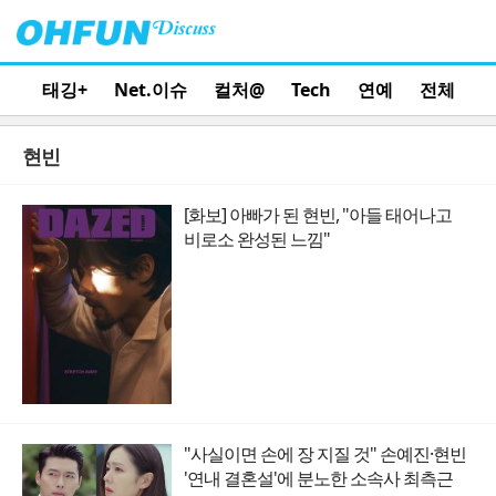
태깅+
Net.이슈
컬처@
Tech
연예
전체
현빈
[화보] 아빠가 된 현빈, "아들 태어나고
비로소 완성된 느낌"
"사실이면 손에 장 지질 것" 손예진·현빈
'연내 결혼설'에 분노한 소속사 최측근