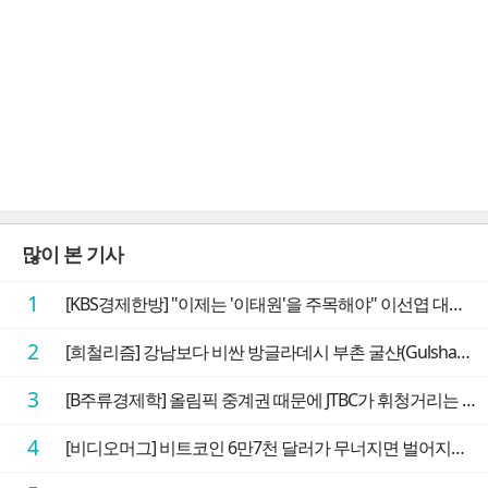
많이 본 기사
1
[KBS경제한방] "이제는 '이태원'을 주목해야" 이선엽 대표가 말하는 AI 시대 투자 성과를 가르는 지점들
2
[희철리즘] 강남보다 비싼 방글라데시 부촌 굴샨(Gulshan)의 극단적인 모습에 충격을 받다
3
[B주류경제학] 올림픽 중계권 때문에 JTBC가 휘청거리는 이유
4
[비디오머그] 비트코인 6만7천 달러가 무너지면 벌어지는 일