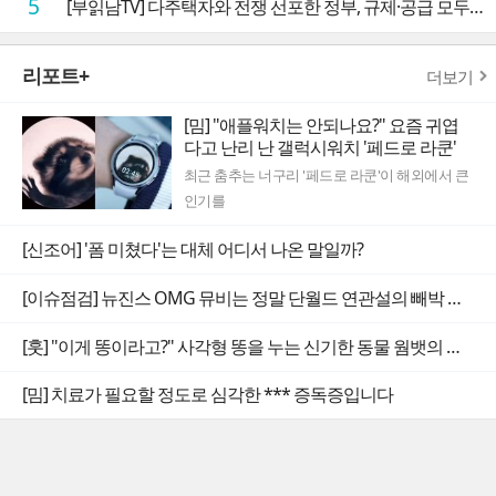
5
[부읽남TV] 다주택자와 전쟁 선포한 정부, 규제·공급 모두 실효성 의문
리포트+
더보기
[밈] "애플워치는 안되나요?" 요즘 귀엽
다고 난리 난 갤럭시워치 '페드로 라쿤'
최근 춤추는 너구리 '페드로 라쿤'이 해외에서 큰
인기를
[신조어] '폼 미쳤다'는 대체 어디서 나온 말일까?
[이슈점검] 뉴진스 OMG 뮤비는 정말 단월드 연관설의 빼박 증거일까
[훗] "이게 똥이라고?" 사각형 똥을 누는 신기한 동물 웜뱃의 비밀
[밈] 치료가 필요할 정도로 심각한 *** 증독증입니다