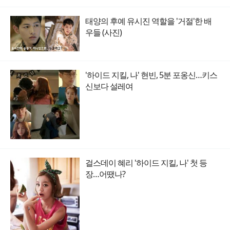
태양의 후예 유시진 역할을 '거절'한 배
우들 (사진)
'하이드 지킬, 나' 현빈, 5분 포옹신…키스
신보다 설레여
걸스데이 혜리 '하이드 지킬, 나' 첫 등
장…어땠나?