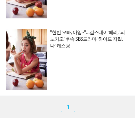
"현빈 오빠, 아잉~"…걸스데이 혜리, '피
노키오' 후속 SBS드라마 '하이드 지킬,
나' 캐스팅
1