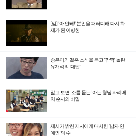
[밈] '아 안돼!' 본인을 패러디해 다시 화
제가 된 이병헌
송은이의 결혼 소식을 듣고 '깜짝' 놀란
유재석의 '대답'
알고 보면 '소름 돋는' 아는 형님 자리배
치 순서의 비밀
제시가 밝힌 제시에게 대시한 '남자 연
예인'의 수