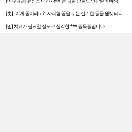
[이슈점검] 뉴진스 OMG 뮤비는 정말 단월드 연관설의 빼박 증거일까
[훗] "이게 똥이라고?" 사각형 똥을 누는 신기한 동물 웜뱃의 비밀
[밈] 치료가 필요할 정도로 심각한 *** 증독증입니다