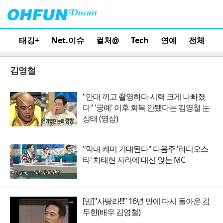
태깅+
Net.이슈
컬처@
Tech
연예
전체
김영철
"안대 끼고 촬영하다 시력 크게 나빠졌
다" '궁예' 이후 회복 안됐다는 김영철 눈
상태 (영상)
"막내 케미 기대된다" 다음주 '라디오스
타' 차태현 자리에 대신 앉는 MC
[밈]"사딸라!!!" 16년 만에 다시 돌아온 김
두한(배우 김영철)