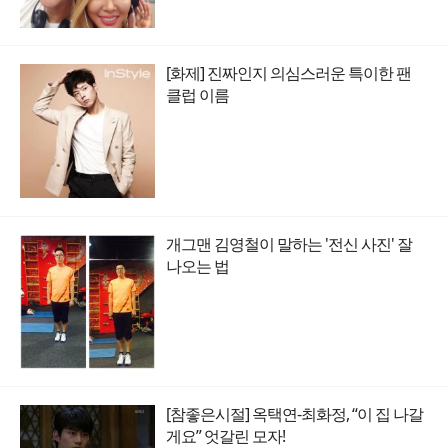
[화제] 진짜인지 의심스러운 특이한 팬
클럽 이름
개그맨 김영철이 말하는 '전신 사진' 잘
나오는 법
[참좋은시절] 옥택연-최화정, “이 집 나갈
게요” 엇갈린 모자!