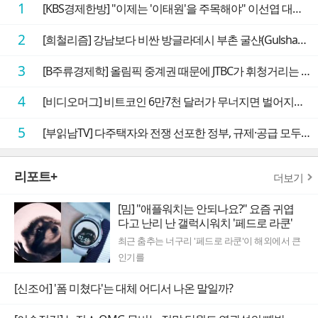
1
[KBS경제한방] "이제는 '이태원'을 주목해야" 이선엽 대표가 말하는 AI 시대 투자 성과를 가르는 지점들
2
[희철리즘] 강남보다 비싼 방글라데시 부촌 굴샨(Gulshan)의 극단적인 모습에 충격을 받다
3
[B주류경제학] 올림픽 중계권 때문에 JTBC가 휘청거리는 이유
4
[비디오머그] 비트코인 6만7천 달러가 무너지면 벌어지는 일
5
[부읽남TV] 다주택자와 전쟁 선포한 정부, 규제·공급 모두 실효성 의문
리포트+
더보기
[밈] "애플워치는 안되나요?" 요즘 귀엽
다고 난리 난 갤럭시워치 '페드로 라쿤'
최근 춤추는 너구리 '페드로 라쿤'이 해외에서 큰
인기를
[신조어] '폼 미쳤다'는 대체 어디서 나온 말일까?