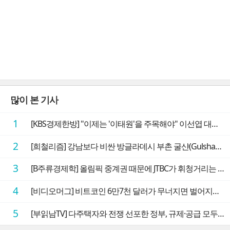
많이 본 기사
1
[KBS경제한방] "이제는 '이태원'을 주목해야" 이선엽 대표가 말하는 AI 시대 투자 성과를 가르는 지점들
2
[희철리즘] 강남보다 비싼 방글라데시 부촌 굴샨(Gulshan)의 극단적인 모습에 충격을 받다
3
[B주류경제학] 올림픽 중계권 때문에 JTBC가 휘청거리는 이유
4
[비디오머그] 비트코인 6만7천 달러가 무너지면 벌어지는 일
5
[부읽남TV] 다주택자와 전쟁 선포한 정부, 규제·공급 모두 실효성 의문