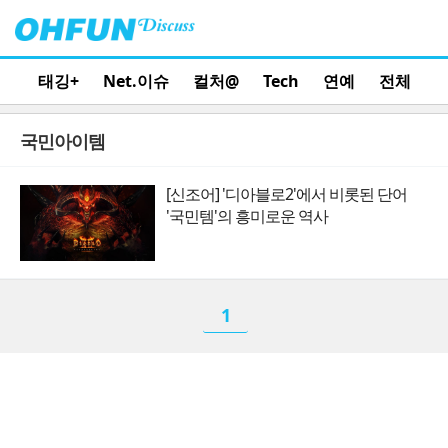
태깅+
Net.이슈
컬처@
Tech
연예
전체
국민아이템
[신조어] '디아블로2'에서 비롯된 단어
'국민템'의 흥미로운 역사
1