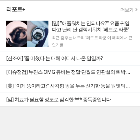
리포트+
더보기
[밈] "애플워치는 안되나요?" 요즘 귀엽
다고 난리 난 갤럭시워치 '페드로 라쿤'
최근 춤추는 너구리 '페드로 라쿤'이 해외에서 큰
인기를
[신조어] '폼 미쳤다'는 대체 어디서 나온 말일까?
[이슈점검] 뉴진스 OMG 뮤비는 정말 단월드 연관설의 빼박 증거일까
[훗] "이게 똥이라고?" 사각형 똥을 누는 신기한 동물 웜뱃의 비밀
[밈] 치료가 필요할 정도로 심각한 *** 증독증입니다