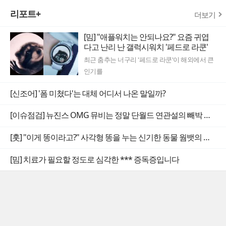
리포트+
더보기
[밈] "애플워치는 안되나요?" 요즘 귀엽
다고 난리 난 갤럭시워치 '페드로 라쿤'
최근 춤추는 너구리 '페드로 라쿤'이 해외에서 큰
인기를
[신조어] '폼 미쳤다'는 대체 어디서 나온 말일까?
[이슈점검] 뉴진스 OMG 뮤비는 정말 단월드 연관설의 빼박 증거일까
[훗] "이게 똥이라고?" 사각형 똥을 누는 신기한 동물 웜뱃의 비밀
[밈] 치료가 필요할 정도로 심각한 *** 증독증입니다