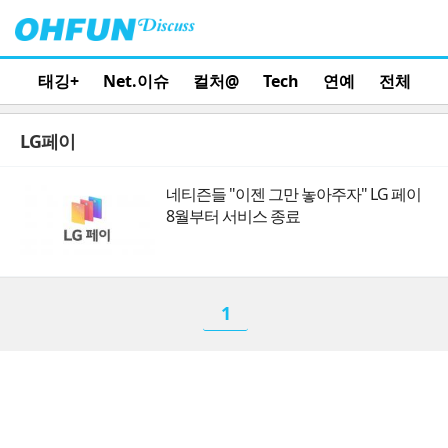
태깅+
Net.이슈
컬처@
Tech
연예
전체
LG페이
네티즌들 "이젠 그만 놓아주자" LG 페이
8월부터 서비스 종료
1