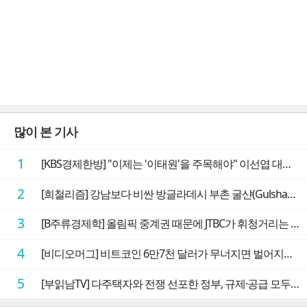
많이 본 기사
1
[KBS경제한방] "이제는 '이태원'을 주목해야" 이선엽 대표가 말하는 AI 시대 투자 성과를 가르는 지점들
2
[희철리즘] 강남보다 비싼 방글라데시 부촌 굴샨(Gulshan)의 극단적인 모습에 충격을 받다
3
[B주류경제학] 올림픽 중계권 때문에 JTBC가 휘청거리는 이유
4
[비디오머그] 비트코인 6만7천 달러가 무너지면 벌어지는 일
5
[부읽남TV] 다주택자와 전쟁 선포한 정부, 규제·공급 모두 실효성 의문