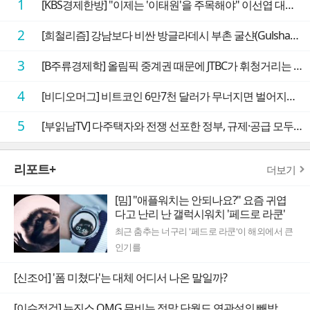
1
[KBS경제한방] "이제는 '이태원'을 주목해야" 이선엽 대표가 말하는 AI 시대 투자 성과를 가르는 지점들
2
[희철리즘] 강남보다 비싼 방글라데시 부촌 굴샨(Gulshan)의 극단적인 모습에 충격을 받다
3
[B주류경제학] 올림픽 중계권 때문에 JTBC가 휘청거리는 이유
4
[비디오머그] 비트코인 6만7천 달러가 무너지면 벌어지는 일
5
[부읽남TV] 다주택자와 전쟁 선포한 정부, 규제·공급 모두 실효성 의문
리포트+
더보기
[밈] "애플워치는 안되나요?" 요즘 귀엽
다고 난리 난 갤럭시워치 '페드로 라쿤'
최근 춤추는 너구리 '페드로 라쿤'이 해외에서 큰
인기를
[신조어] '폼 미쳤다'는 대체 어디서 나온 말일까?
[이슈점검] 뉴진스 OMG 뮤비는 정말 단월드 연관설의 빼박 증거일까