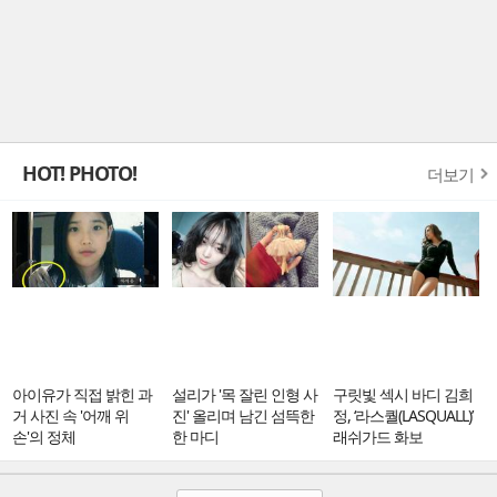
HOT! PHOTO!
더보기
아이유가 직접 밝힌 과
설리가 '목 잘린 인형 사
구릿빛 섹시 바디 김희
거 사진 속 '어깨 위
진' 올리며 남긴 섬뜩한
정, ‘라스퀄(LASQUALL)’
손'의 정체
한 마디
래쉬가드 화보