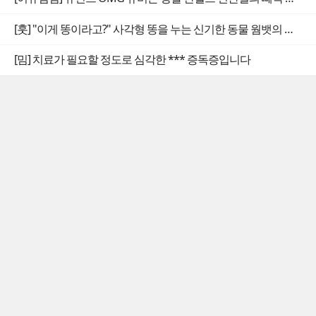
[훗] "이게 똥이라고?" 사각형 똥을 누는 신기한 동물 웜뱃의 비밀
[밈] 치료가 필요할 정도로 심각한 *** 증독증입니다