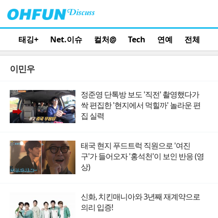
태깅+
Net.이슈
컬처@
Tech
연예
전체
이민우
정준영 단톡방 보도 '직전' 촬영했다가
싹 편집한 '현지에서 먹힐까' 놀라운 편
집 실력
태국 현지 푸드트럭 직원으로 '여진
구'가 들어오자 '홍석천'이 보인 반응 (영
상)
신화, 치킨매니아와 3년째 재계약으로
의리 입증!