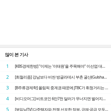
많이 본 기사
1
[KBS경제한방] "이제는 '이태원'을 주목해야" 이선엽 대표가 말하는 AI 시대 투자 성과를 가르는 지점들
2
[희철리즘] 강남보다 비싼 방글라데시 부촌 굴샨(Gulshan)의 극단적인 모습에 충격을 받다
3
[B주류경제학] 올림픽 중계권 때문에 JTBC가 휘청거리는 이유
4
[비디오머그] 비트코인 6만7천 달러가 무너지면 벌어지는 일
5
[부읽남TV] 다주택자와 전쟁 선포한 정부, 규제·공급 모두 실효성 의문