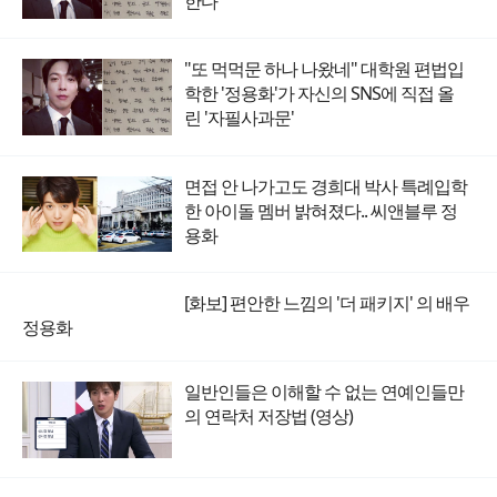
한다
"또 먹먹문 하나 나왔네" 대학원 편법입
학한 '정용화'가 자신의 SNS에 직접 올
린 '자필사과문'
면접 안 나가고도 경희대 박사 특례입학
한 아이돌 멤버 밝혀졌다.. 씨앤블루 정
용화
[화보] 편안한 느낌의 '더 패키지' 의 배우
정용화
일반인들은 이해할 수 없는 연예인들만
의 연락처 저장법 (영상)