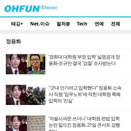
태깅+
Net.이슈
컬처@
Tech
연예
전체
정용화
‘경희대 대학원 부정 입학’ 실명공개 정
용화-조규만 결국 '검찰' 조사받는다
"군대 안가려고 입학했다" 정용화 소속
사 직원 '업무노트'에 적힌 대학원 특혜
입학의 '진실'
'자필사과문 쓰더니' 대학원 편법 입학
논란 일으킨 정용화. 21일 콘서트 강행