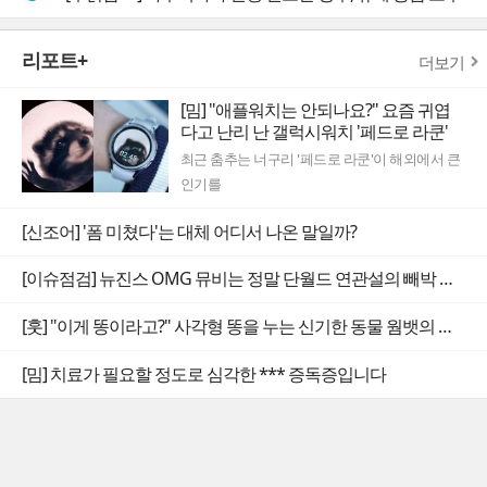
리포트+
더보기
[밈] "애플워치는 안되나요?" 요즘 귀엽
다고 난리 난 갤럭시워치 '페드로 라쿤'
최근 춤추는 너구리 '페드로 라쿤'이 해외에서 큰
인기를
[신조어] '폼 미쳤다'는 대체 어디서 나온 말일까?
[이슈점검] 뉴진스 OMG 뮤비는 정말 단월드 연관설의 빼박 증거일까
[훗] "이게 똥이라고?" 사각형 똥을 누는 신기한 동물 웜뱃의 비밀
[밈] 치료가 필요할 정도로 심각한 *** 증독증입니다