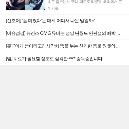
최근 춤추는 너구리 '페드로 라쿤'이 해외에서 큰
인기를
[신조어] '폼 미쳤다'는 대체 어디서 나온 말일까?
[이슈점검] 뉴진스 OMG 뮤비는 정말 단월드 연관설의 빼박 증거일까
[훗] "이게 똥이라고?" 사각형 똥을 누는 신기한 동물 웜뱃의 비밀
[밈] 치료가 필요할 정도로 심각한 *** 증독증입니다