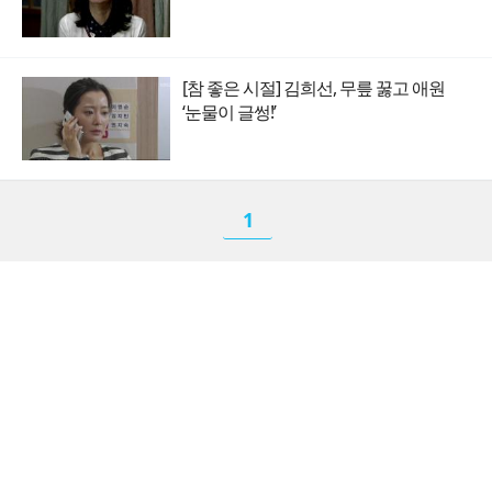
[참 좋은 시절] 김희선, 무릎 꿇고 애원
‘눈물이 글썽!’
1