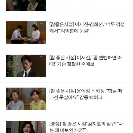
[참좋은시절] 이서진-김희선, “너무 걱정
돼서” 먹먹함에 눈물!
[참 좋은 시절] 이서진, “좀 뻔뻔하면 어
때!” 가슴 절절한 순애보
[참 좋은 시절] 윤여정-최화정, “형님 떠
나선 못살아요” 감동 백허그!
[영상] ‘참 좋은 시절’ 김지호의 절규! “나
는 왜 바보인가요?”