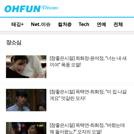
태깅+
Net.이슈
컬처@
Tech
연예
전체
장소심
[참좋은시절] 최화정-윤여정, “너는 내 새
끼여” 폭풍 오열!
[참좋은시절] 옥택연-최화정, “이 집 나갈
게요” 엇갈린 모자!
[참좋은시절] 옥택연-최화정, “버렸는데
왜 돌아왔노?” 모자의 오열!