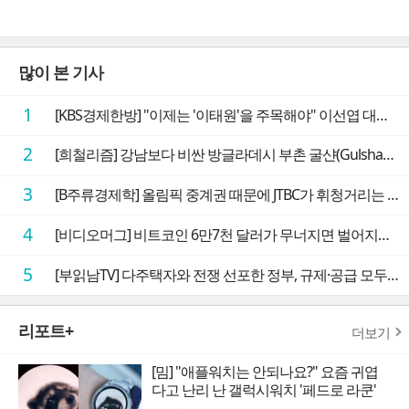
많이 본 기사
1
[KBS경제한방] "이제는 '이태원'을 주목해야" 이선엽 대표가 말하는 AI 시대 투자 성과를 가르는 지점들
2
[희철리즘] 강남보다 비싼 방글라데시 부촌 굴샨(Gulshan)의 극단적인 모습에 충격을 받다
3
[B주류경제학] 올림픽 중계권 때문에 JTBC가 휘청거리는 이유
4
[비디오머그] 비트코인 6만7천 달러가 무너지면 벌어지는 일
5
[부읽남TV] 다주택자와 전쟁 선포한 정부, 규제·공급 모두 실효성 의문
리포트+
더보기
[밈] "애플워치는 안되나요?" 요즘 귀엽
다고 난리 난 갤럭시워치 '페드로 라쿤'