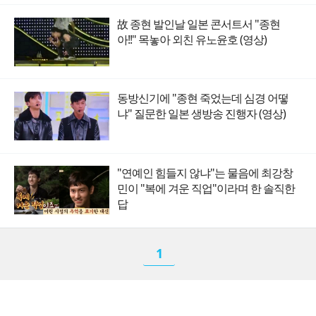
故 종현 발인날 일본 콘서트서 "종현
아!!" 목놓아 외친 유노윤호 (영상)
동방신기에 "종현 죽었는데 심경 어떻
냐" 질문한 일본 생방송 진행자 (영상)
"연예인 힘들지 않냐"는 물음에 최강창
민이 "복에 겨운 직업"이라며 한 솔직한
답
1