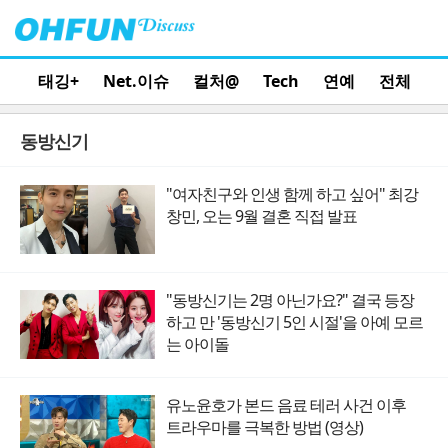
태깅+
Net.이슈
컬처@
Tech
연예
전체
동방신기
"여자친구와 인생 함께 하고 싶어" 최강
창민, 오는 9월 결혼 직접 발표
"동방신기는 2명 아닌가요?" 결국 등장
하고 만 '동방신기 5인 시절'을 아예 모르
는 아이돌
유노윤호가 본드 음료 테러 사건 이후
트라우마를 극복한 방법 (영상)