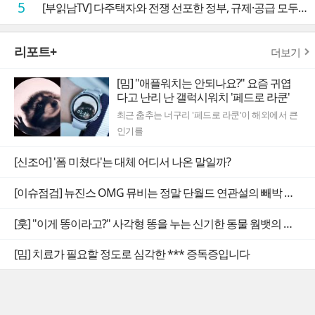
5
[부읽남TV] 다주택자와 전쟁 선포한 정부, 규제·공급 모두 실효성 의문
리포트+
더보기
[밈] "애플워치는 안되나요?" 요즘 귀엽
다고 난리 난 갤럭시워치 '페드로 라쿤'
최근 춤추는 너구리 '페드로 라쿤'이 해외에서 큰
인기를
[신조어] '폼 미쳤다'는 대체 어디서 나온 말일까?
[이슈점검] 뉴진스 OMG 뮤비는 정말 단월드 연관설의 빼박 증거일까
[훗] "이게 똥이라고?" 사각형 똥을 누는 신기한 동물 웜뱃의 비밀
[밈] 치료가 필요할 정도로 심각한 *** 증독증입니다