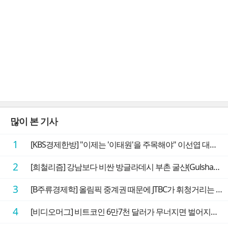
많이 본 기사
1
[KBS경제한방] "이제는 '이태원'을 주목해야" 이선엽 대표가 말하는 AI 시대 투자 성과를 가르는 지점들
2
[희철리즘] 강남보다 비싼 방글라데시 부촌 굴샨(Gulshan)의 극단적인 모습에 충격을 받다
3
[B주류경제학] 올림픽 중계권 때문에 JTBC가 휘청거리는 이유
4
[비디오머그] 비트코인 6만7천 달러가 무너지면 벌어지는 일