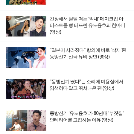
긴장해서 덜덜 떠는 '막내' 메이크업 아
티스트를 빵 터뜨린 유노윤호의 한마디
(영상)
"일본이 사라졌다" 항의에 바로 '삭제'된
동방신기 신곡 뮤비 장면 (영상)
"동방신기 떴다"는 소리에 미용실에서
염색하다 말고 뛰쳐나온 팬 (영상)
동방신기 '유노윤호'가 80년대 '부잣집'
인테리어를 고집하는 이유 (영상)