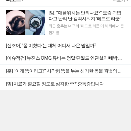
[밈] "애플워치는 안되나요?" 요즘 귀엽
다고 난리 난 갤럭시워치 '페드로 라쿤'
최근 춤추는 너구리 '페드로 라쿤'이 해외에서 큰
인기를
[신조어] '폼 미쳤다'는 대체 어디서 나온 말일까?
[이슈점검] 뉴진스 OMG 뮤비는 정말 단월드 연관설의 빼박 증거일까
[훗] "이게 똥이라고?" 사각형 똥을 누는 신기한 동물 웜뱃의 비밀
[밈] 치료가 필요할 정도로 심각한 *** 증독증입니다