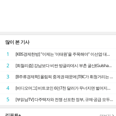
많이 본 기사
1
[KBS경제한방] "이제는 '이태원'을 주목해야" 이선엽 대표가 말하는 AI 시대 투자 성과를 가르는 지점들
2
[희철리즘] 강남보다 비싼 방글라데시 부촌 굴샨(Gulshan)의 극단적인 모습에 충격을 받다
3
[B주류경제학] 올림픽 중계권 때문에 JTBC가 휘청거리는 이유
4
[비디오머그] 비트코인 6만7천 달러가 무너지면 벌어지는 일
5
[부읽남TV] 다주택자와 전쟁 선포한 정부, 규제·공급 모두 실효성 의문
리포트+
더보기