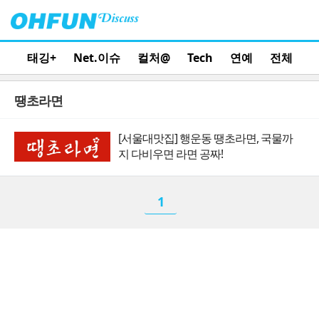
태깅+
Net.이슈
컬처@
Tech
연예
전체
땡초라면
[서울대맛집] 행운동 땡초라면, 국물까
지 다비우면 라면 공짜!
1