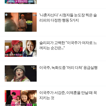
'나혼자산다' 시청자들 눈도장 찍은 슬
리피의 다정한 행동 5가지
슬리피가 고백한 "이국주가 여자로 느
껴지는 순간은..."
이국주, 녹화도중 '머리 다쳐' 응급실행
이국주가 서강준, 이제훈을 만날 때 꼭
지키는 것