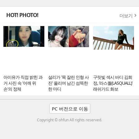
HOT! PHOTO!
더보기
아이유가 직접 밝힌 과
설리가 '목 잘린 인형 사
구릿빛 섹시 바디 김희
거 사진 속 '어깨 위
진' 올리며 남긴 섬뜩한
정, ‘라스퀄(LASQUALL)’
손'의 정체
한 마디
래쉬가드 화보
PC 버전으로 이동
Copyright © ohfun All rights reserved.