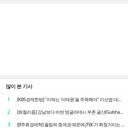
많이 본 기사
1
[KBS경제한방] "이제는 '이태원'을 주목해야" 이선엽 대표가 말하는 AI 시대 투자 성과를 가르는 지점들
2
[희철리즘] 강남보다 비싼 방글라데시 부촌 굴샨(Gulshan)의 극단적인 모습에 충격을 받다
3
[B주류경제학] 올림픽 중계권 때문에 JTBC가 휘청거리는 이유