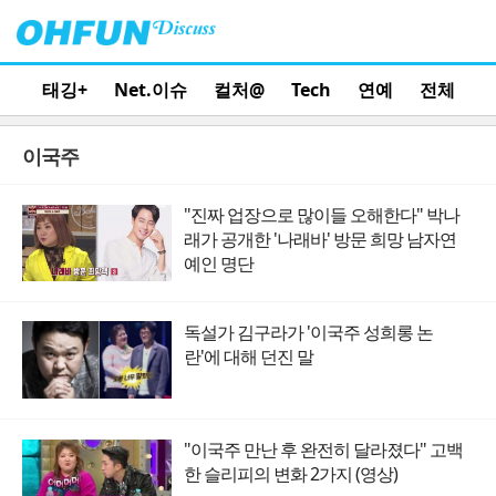
태깅+
Net.이슈
컬처@
Tech
연예
전체
이국주
"진짜 업장으로 많이들 오해한다" 박나
래가 공개한 '나래바' 방문 희망 남자연
예인 명단
독설가 김구라가 '이국주 성희롱 논
란'에 대해 던진 말
"이국주 만난 후 완전히 달라졌다" 고백
한 슬리피의 변화 2가지 (영상)