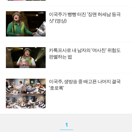
이국주가 빵빵 터진 '징맨 허세남 등극
샷' (영상)
카톡프사로 내 남자의 '여사친' 위험도
판별하는 법
이국주, 생방송 중 배고픈 나머지 결국
'호로록'
1