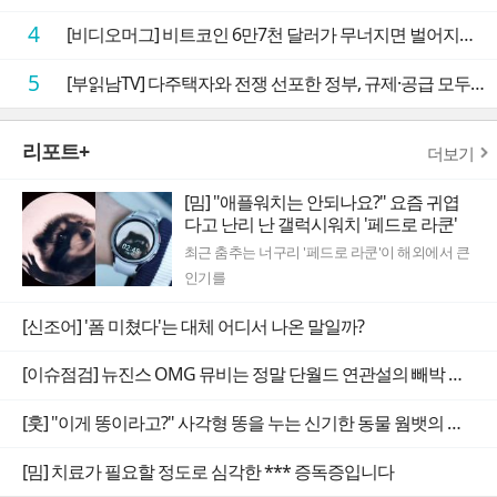
4
[비디오머그] 비트코인 6만7천 달러가 무너지면 벌어지는 일
5
[부읽남TV] 다주택자와 전쟁 선포한 정부, 규제·공급 모두 실효성 의문
리포트+
더보기
[밈] "애플워치는 안되나요?" 요즘 귀엽
다고 난리 난 갤럭시워치 '페드로 라쿤'
최근 춤추는 너구리 '페드로 라쿤'이 해외에서 큰
인기를
[신조어] '폼 미쳤다'는 대체 어디서 나온 말일까?
[이슈점검] 뉴진스 OMG 뮤비는 정말 단월드 연관설의 빼박 증거일까
[훗] "이게 똥이라고?" 사각형 똥을 누는 신기한 동물 웜뱃의 비밀
[밈] 치료가 필요할 정도로 심각한 *** 증독증입니다