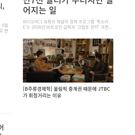
,
어지는 일
비디오머그 유튜브 채널의 경제 프로그램 ‘똑소리
 9월
E’는 2026년 비트코인 급락과 ‘크립토 윈터’ 국면...
로 변
[B주류경제학] 올림픽 중계권 때문에 JTBC
가 휘청거리는 이유