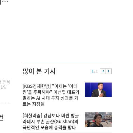
리티
많이 본 기사
1
/ 2
어 전세
[KBS경제한방] "이제는 '이태
31일
원'을 주목해야" 이선엽 대표가
말하는 AI 시대 투자 성과를 가
르는 지점들
[희철리즘] 강남보다 비싼 방글
건
라데시 부촌 굴샨(Gulshan)의
극단적인 모습에 충격을 받다