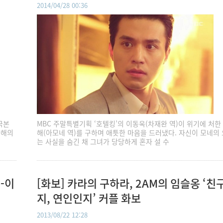
2014/04/28 00:36
극본
MBC 주말특별기획 ‘호텔킹’의 이동욱(차재완 역)이 위기에 처한
다해의
해(아모네 역)를 구하며 애틋한 마음을 드러냈다. 자신이 모네의
는 사실을 숨긴 채 그녀가 당당하게 혼자 설 수
-이
[화보] 카라의 구하라, 2AM의 임슬옹 ‘친
지, 연인인지’ 커플 화보
2013/08/22 12:28