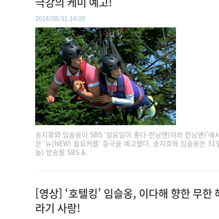
극강의 케미 예고!
2014/08/31 14:09
송지효와 임슬옹이 SBS ‘일요일이 좋다-런닝맨(이하 런닝맨)’에
운 ‘뉴(NEW) 월요커플’ 등극을 예고했다. 송지효와 임슬옹은 31
늘) 방송될 SBS &
[영상] ‘호텔킹’ 임슬옹, 이다해 향한 무한
라기 사랑!