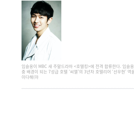
임슬옹이 MBC 새 주말드라마 <호텔킹>에 전격 합류한다. 임슬옹
중 배경이 되는 7성급 호텔 ‘씨엘’의 3년차 호텔리어 ‘선우현’ 역
이다해(아