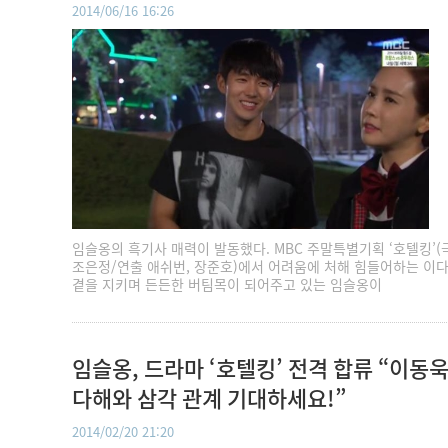
2014/06/16 16:26
임슬옹의 흑기사 매력이 발동했다. MBC 주말특별기획 ‘호텔킹’(
조은정/연출 애쉬번, 장준호)에서 어려움에 처해 힘들어하는 이
곁을 지키며 든든한 버팀목이 되어주고 있는 임슬옹이
임슬옹, 드라마 ‘호텔킹’ 전격 합류 “이동욱
다해와 삼각 관계 기대하세요!”
2014/02/20 21:20