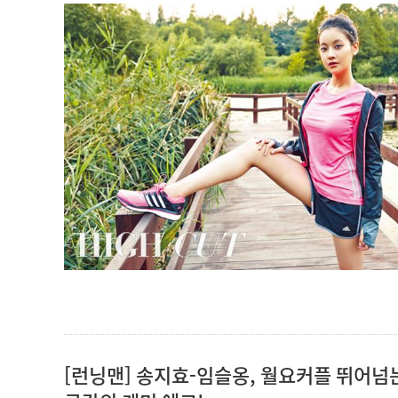
[런닝맨] 송지효-임슬옹, 월요커플 뛰어넘