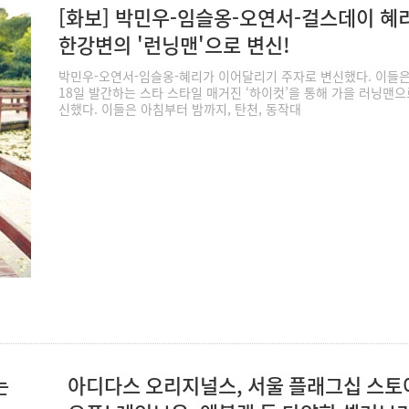
[화보] 박민우-임슬옹-오연서-걸스데이 혜리
한강변의 '런닝맨'으로 변신!
박민우-오연서-임슬옹-혜리가 이어달리기 주자로 변신했다. 이들은
18일 발간하는 스타 스타일 매거진 ‘하이컷’을 통해 가을 러닝맨으
신했다. 이들은 아침부터 밤까지, 탄천, 동작대
는
아디다스 오리지널스, 서울 플래그십 스토어