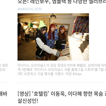
오픈! 레인보우, 엠블랙 등 다양한 셀러브
참석
2014/07/31 23:53
서 새로
아디다스 오리지널스가 강남 로데오거리에 베를린, 상하이에 이
일(오
계 3번째로 ‘아디다스 오리지널스 서울 플래그쉽 스토어’를 7월 
(목) 오픈하고 기념 행사를 가졌다. 이번 &lsqu
 해바
[영상] ‘호텔킹’ 이동욱, 이다해 향한 목숨 
살신성인!