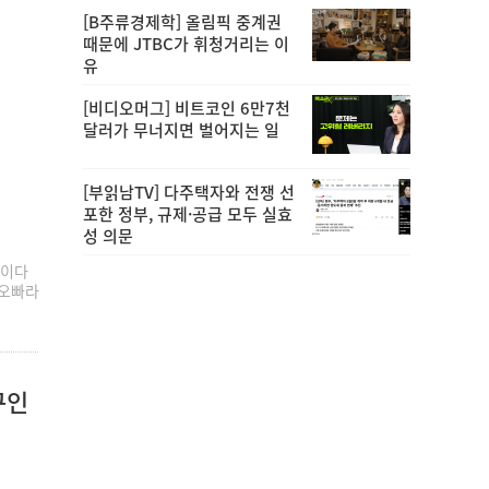
[B주류경제학] 올림픽 중계권
때문에 JTBC가 휘청거리는 이
유
[비디오머그] 비트코인 6만7천
달러가 무너지면 벌어지는 일
[부읽남TV] 다주택자와 전쟁 선
포한 정부, 규제·공급 모두 실효
성 의문
 이다
 오빠라
구인