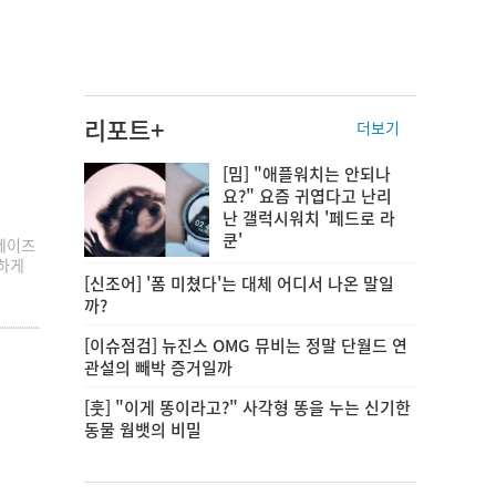
리포트+
더보기
[밈] "애플워치는 안되나
요?" 요즘 귀엽다고 난리
난 갤럭시워치 '페드로 라
쿤'
데이즈
친하게
[신조어] '폼 미쳤다'는 대체 어디서 나온 말일
까?
[이슈점검] 뉴진스 OMG 뮤비는 정말 단월드 연
관설의 빼박 증거일까
[훗] "이게 똥이라고?" 사각형 똥을 누는 신기한
동물 웜뱃의 비밀