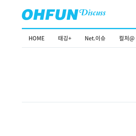
HOME
태깅+
Net.이슈
컬처@