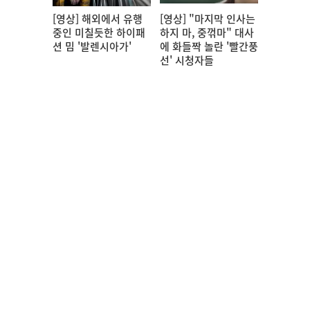
[영상] 해외에서 유행
[영상] "마지막 인사는
중인 미칠듯한 하이패
하지 마, 중꺾마" 대사
션 밈 '발렌시아가'
에 화들짝 놀란 '빨간풍
선' 시청자들