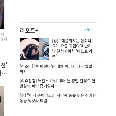
리포트+
더보기
 마이
 명지
[밈] "애플워치는 안되나
요?" 요즘 귀엽다고 난리
난 갤럭시워치 '페드로 라
쿤'
설전'
[신조어] '폼 미쳤다'는 대체 어디서 나온 말일
사과
까?
[이슈점검] 뉴진스 OMG 뮤비는 정말 단월드 연
관설의 빼박 증거일까
[훗] "이게 똥이라고?" 사각형 똥을 누는 신기한
동물 웜뱃의 비밀