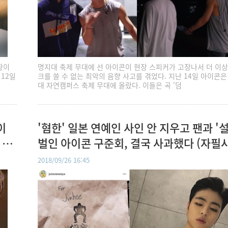
황이
명지대 축제 무대에 선 아이콘이 현장 스피커가 고장나서 더 이상
12일
크를 쓸 수 없는 최악의 음향 사고를 겪었다. 지난 14일 아이콘은
대 자연캠퍼스 축제 무대에 올랐다. 이들은 곡 '덤
이
'혐한' 일본 연예인 사인 안 지우고 팬과 '
 입
벌인 아이콘 구준회, 결국 사과했다 (자필
문 전문)
2018/09/26 16:45