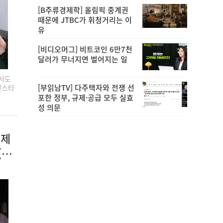
[B주류경제학] 올림픽 중계권
때문에 JTBC가 휘청거리는 이
유
[비디오머그] 비트코인 6만7천
달러가 무너지면 벌어지는 일
면서도
[부읽남TV] 다주택자와 전쟁 선
인스타
포한 정부, 규제·공급 모두 실효
성 의문
어제
(영