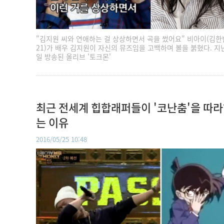
"김지원 씨와 연애하는 걸 상상하면서 곡을 썼어요" 비아이(김한
21)가 배우 김지원이 자신의 뮤즈임을 고백하며 볼을 붉혔다. 지난
일 방송된 올리브 '토크몬'
최근 전세계 힙합래퍼들이 '코난춤'을 따
는 이유
2016/05/25 10:48