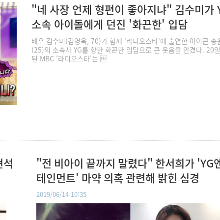
"네 사장 언제 형편이 좋아지냐" 김수미가 
소속 아이돌에게 던진 '화끈한' 입담
배우 김수미(김영옥, 70)가 함께 '라디오스타'에 출연한 아이콘 송
(25)의 소속사 YG를 향한 화끈한 입담으로 큰 웃음을 안겼다. 20
된 MBC '라디오스타'는 
현석
"전 비아이 끝까지 말렸다" 한서희가 'YG
테인먼트' 마약 의혹 관련해 밝힌 심경
2019/06/14 10:35