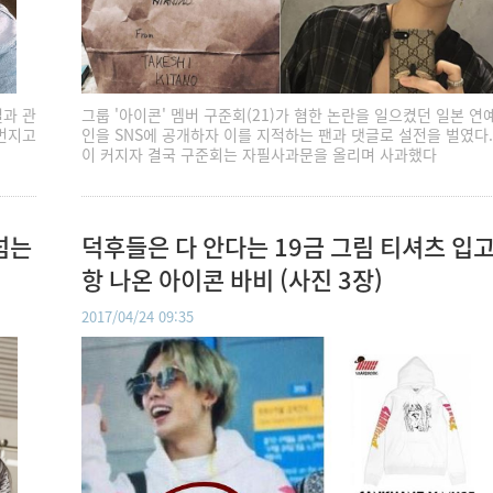
설과 관
그룹 '아이콘' 멤버 구준회(21)가 혐한 논란을 일으켰던 일본 연
번지고
인을 SNS에 공개하자 이를 지적하는 팬과 댓글로 설전을 벌였다.
이 커지자 결국 구준회는 자필사과문을 올리며 사과했다
넘는
덕후들은 다 안다는 19금 그림 티셔츠 입고
항 나온 아이콘 바비 (사진 3장)
2017/04/24 09:35