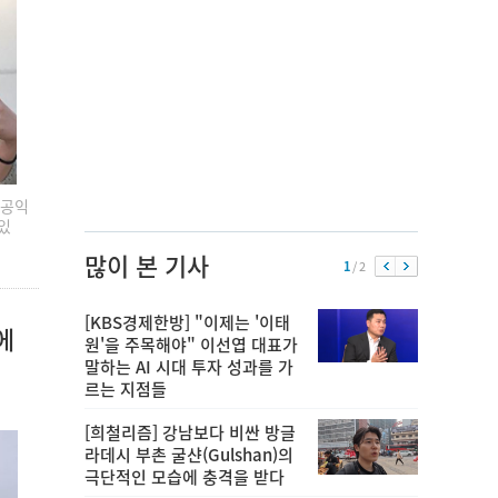
 공익
있
많이 본 기사
1
/ 2
[KBS경제한방] "이제는 '이태
에
원'을 주목해야" 이선엽 대표가
말하는 AI 시대 투자 성과를 가
르는 지점들
[희철리즘] 강남보다 비싼 방글
라데시 부촌 굴샨(Gulshan)의
극단적인 모습에 충격을 받다