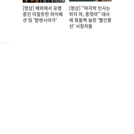
[영상] 해외에서 유행
[영상] "마지막 인사는
중인 미칠듯한 하이패
하지 마, 중꺾마" 대사
션 밈 '발렌시아가'
에 화들짝 놀란 '빨간풍
선' 시청자들