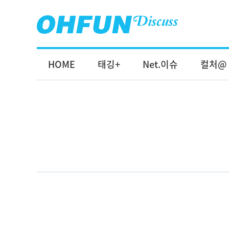
HOME
태깅+
Net.이슈
컬처@