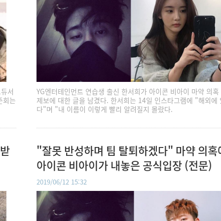
로듀서
YG엔터테인먼트 연습생 출신 한서희가 아이콘 비아이 마약 의혹
구준회는
제보에 대한 글을 남겼다. 한서희는 14일 인스타그램에 "해외에 
다"며 "내 이름이 이렇게 빨리 알려질지 몰랐다.
해받
"잘못 반성하며 팀 탈퇴하겠다" 마약 의혹
아이콘 비아이가 내놓은 공식입장 (전문)
2019/06/12 15:32