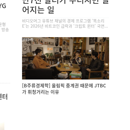
YG
어지는 일
비디오머그 유튜브 채널의 경제 프로그램 ‘똑소리
윤형
E’는 2026년 비트코인 급락과 ‘크립토 윈터’ 국면...
일 방송
[B주류경제학] 올림픽 중계권 때문에 JTBC
가 휘청거리는 이유
엔터