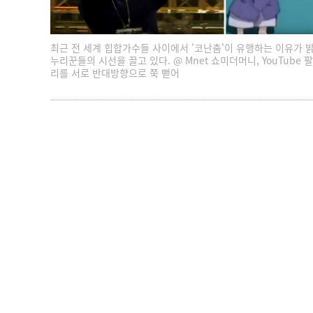
최근 전 세계 힙합가수들 사이에서 '코난춤'이 유행하는 이유가 
누리꾼들의 시선을 끌고 있다. @ Mnet 쇼미더머니, YouTube 
리를 서로 반대방향으로 쭉 뻗어