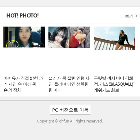
HOT! PHOTO!
더보기
아이유가 직접 밝힌 과
설리가 '목 잘린 인형 사
구릿빛 섹시 바디 김희
거 사진 속 '어깨 위
진' 올리며 남긴 섬뜩한
정, ‘라스퀄(LASQUALL)’
손'의 정체
한 마디
래쉬가드 화보
PC 버전으로 이동
Copyright © ohfun All rights reserved.