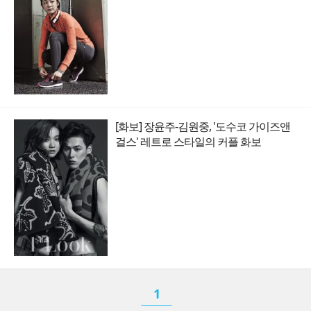
[화보] 장윤주-김원중, '도수코 가이즈앤
걸스' 레트로 스타일의 커플 화보
1