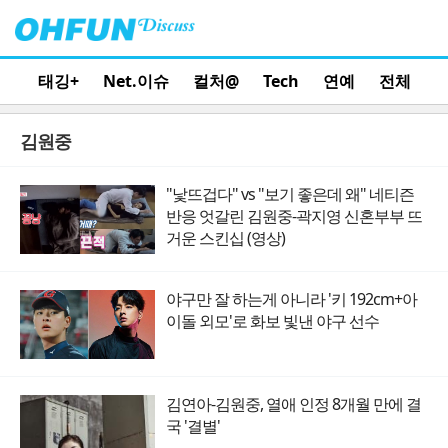
태깅+
Net.이슈
컬처@
Tech
연예
전체
김원중
"낯뜨겁다" vs "보기 좋은데 왜" 네티즌
반응 엇갈린 김원중-곽지영 신혼부부 뜨
거운 스킨십 (영상)
야구만 잘 하는게 아니라 '키 192cm+아
이돌 외모'로 화보 빛낸 야구 선수
김연아-김원중, 열애 인정 8개월 만에 결
국 '결별'