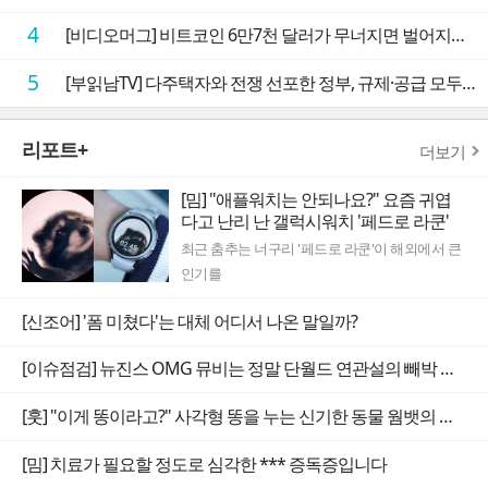
4
[비디오머그] 비트코인 6만7천 달러가 무너지면 벌어지는 일
5
[부읽남TV] 다주택자와 전쟁 선포한 정부, 규제·공급 모두 실효성 의문
리포트+
더보기
[밈] "애플워치는 안되나요?" 요즘 귀엽
다고 난리 난 갤럭시워치 '페드로 라쿤'
최근 춤추는 너구리 '페드로 라쿤'이 해외에서 큰
인기를
[신조어] '폼 미쳤다'는 대체 어디서 나온 말일까?
[이슈점검] 뉴진스 OMG 뮤비는 정말 단월드 연관설의 빼박 증거일까
[훗] "이게 똥이라고?" 사각형 똥을 누는 신기한 동물 웜뱃의 비밀
[밈] 치료가 필요할 정도로 심각한 *** 증독증입니다