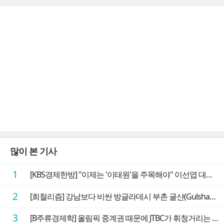
많이 본 기사
1
[KBS경제한방] "이제는 '이태원'을 주목해야" 이선엽 대표가 말하는 AI 시대 투자 성과를 가르는 지점들
2
[희철리즘] 강남보다 비싼 방글라데시 부촌 굴샨(Gulshan)의 극단적인 모습에 충격을 받다
3
[B주류경제학] 올림픽 중계권 때문에 JTBC가 휘청거리는 이유