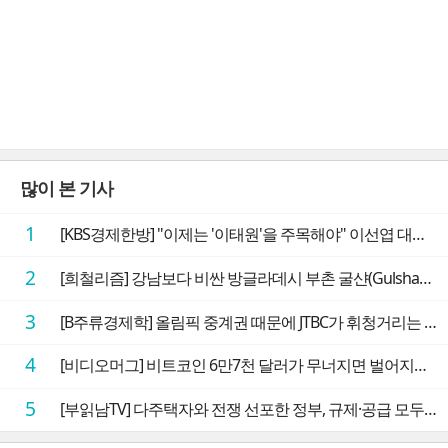
많이 본 기사
1
[KBS경제한방] "이제는 '이태원'을 주목해야" 이선엽 대표가 말하는 AI 시대 투자 성과를 가르는 지점들
2
[희철리즘] 강남보다 비싼 방글라데시 부촌 굴샨(Gulshan)의 극단적인 모습에 충격을 받다
3
[B주류경제학] 올림픽 중계권 때문에 JTBC가 휘청거리는 이유
4
[비디오머그] 비트코인 6만7천 달러가 무너지면 벌어지는 일
5
[부읽남TV] 다주택자와 전쟁 선포한 정부, 규제·공급 모두 실효성 의문