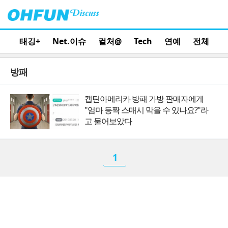
태깅+
Net.이슈
컬처@
Tech
연예
전체
방패
캡틴아메리카 방패 가방 판매자에게
"엄마 등짝 스매시 막을 수 있나요?"라
고 물어보았다
1