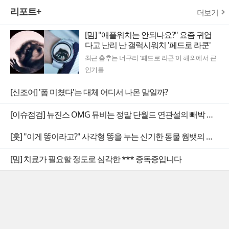
리포트+
더보기
[밈] "애플워치는 안되나요?" 요즘 귀엽
다고 난리 난 갤럭시워치 '페드로 라쿤'
최근 춤추는 너구리 '페드로 라쿤'이 해외에서 큰
인기를
[신조어] '폼 미쳤다'는 대체 어디서 나온 말일까?
[이슈점검] 뉴진스 OMG 뮤비는 정말 단월드 연관설의 빼박 증거일까
[훗] "이게 똥이라고?" 사각형 똥을 누는 신기한 동물 웜뱃의 비밀
[밈] 치료가 필요할 정도로 심각한 *** 증독증입니다