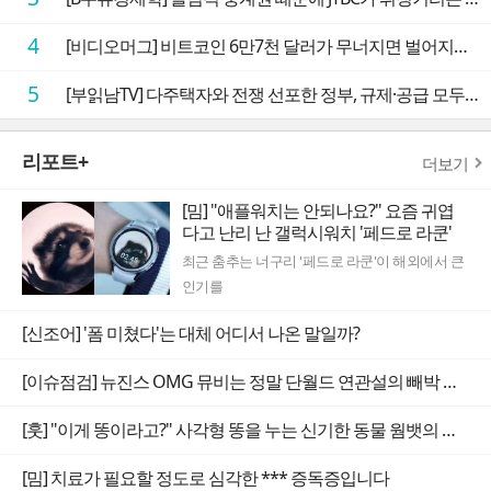
4
[비디오머그] 비트코인 6만7천 달러가 무너지면 벌어지는 일
5
[부읽남TV] 다주택자와 전쟁 선포한 정부, 규제·공급 모두 실효성 의문
리포트+
더보기
[밈] "애플워치는 안되나요?" 요즘 귀엽
다고 난리 난 갤럭시워치 '페드로 라쿤'
최근 춤추는 너구리 '페드로 라쿤'이 해외에서 큰
인기를
[신조어] '폼 미쳤다'는 대체 어디서 나온 말일까?
[이슈점검] 뉴진스 OMG 뮤비는 정말 단월드 연관설의 빼박 증거일까
[훗] "이게 똥이라고?" 사각형 똥을 누는 신기한 동물 웜뱃의 비밀
[밈] 치료가 필요할 정도로 심각한 *** 증독증입니다