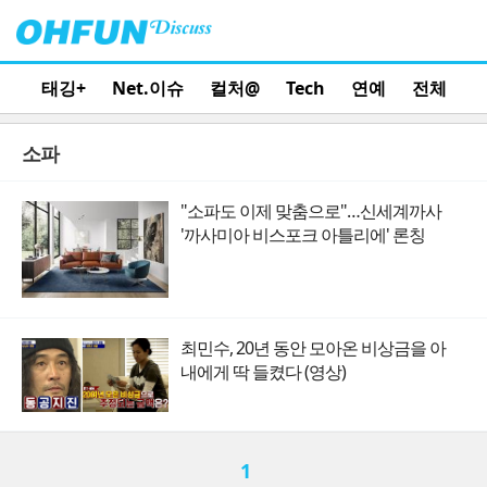
태깅+
Net.이슈
컬처@
Tech
연예
전체
소파
"소파도 이제 맞춤으로"…신세계까사
'까사미아 비스포크 아틀리에' 론칭
최민수, 20년 동안 모아온 비상금을 아
내에게 딱 들켰다 (영상)
1