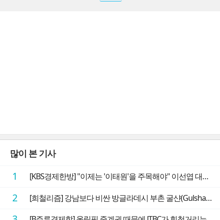
많이 본 기사
1
[KBS경제한방] "이제는 '이태원'을 주목해야" 이선엽 대표가 말하는 AI 시대 투자 성과를 가르는 지점들
2
[희철리즘] 강남보다 비싼 방글라데시 부촌 굴샨(Gulshan)의 극단적인 모습에 충격을 받다
3
[B주류경제학] 올림픽 중계권 때문에 JTBC가 휘청거리는 이유