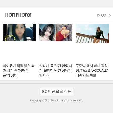
HOT! PHOTO!
더보기
아이유가 직접 밝힌 과
설리가 '목 잘린 인형 사
구릿빛 섹시 바디 김희
거 사진 속 '어깨 위
진' 올리며 남긴 섬뜩한
정, ‘라스퀄(LASQUALL)’
손'의 정체
한 마디
래쉬가드 화보
PC 버전으로 이동
Copyright © ohfun All rights reserved.