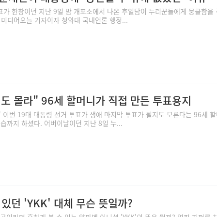
표가 한창이던 지난 9일 밤 개표소에서 나온 후일담이 누리꾼들에게 뭉클함을
전직 미디어오늘 기자이자 청와대 국내언론 행정...
도 몰라" 96세 할머니가 직접 만든 투표용지
" 이번 19대 대통령 선거 투표가 생애 마지막 투표가 될지도 모른다는 96세 
습까지 하셨다. 어버이날이던 지난 8일 누...
있던 'YKK' 대체 무슨 뜻일까?
 곳이라면 흔하게 볼 수 있는 알파벳 이니셜 'YKK'의 뜻은 뭘까? 얼핏 지퍼를 