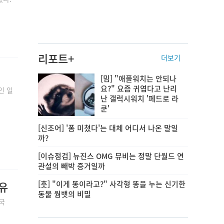
리포트+
더보기
[밈] "애플워치는 안되나
요?" 요즘 귀엽다고 난리
인 일
난 갤럭시워치 '페드로 라
쿤'
[신조어] '폼 미쳤다'는 대체 어디서 나온 말일
까?
[이슈점검] 뉴진스 OMG 뮤비는 정말 단월드 연
관설의 빼박 증거일까
이유
[훗] "이게 똥이라고?" 사각형 똥을 누는 신기한
동물 웜뱃의 비밀
국