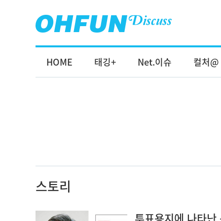
HOME
태깅+
Net.이슈
컬처@
스토리
투표용지에 나타난 