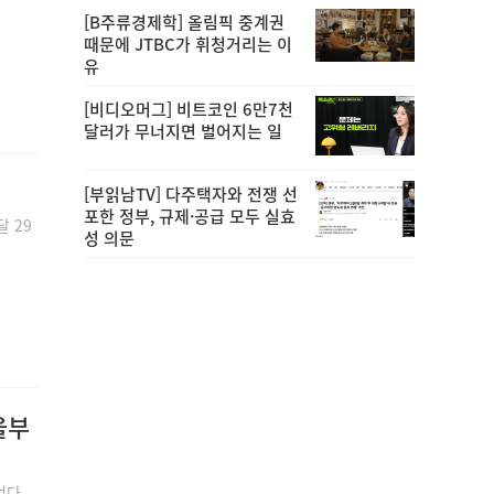
[B주류경제학] 올림픽 중계권
때문에 JTBC가 휘청거리는 이
유
[비디오머그] 비트코인 6만7천
달러가 무너지면 벌어지는 일
[부읽남TV] 다주택자와 전쟁 선
포한 정부, 규제·공급 모두 실효
 29
성 의문
울부
었다.