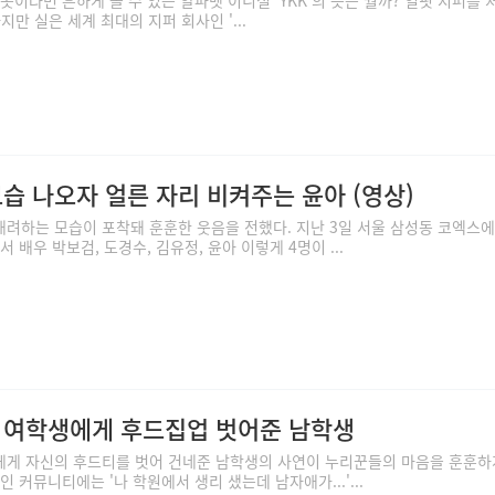
만 실은 세계 최대의 지퍼 회사인 '...
습 나오자 얼른 자리 비켜주는 윤아 (영상)
려하는 모습이 포착돼 훈훈한 웃음을 전했다. 지난 3일 서울 삼성동 코엑스에
 배우 박보검, 도경수, 김유정, 윤아 이렇게 4명이 ...
 여학생에게 후드집업 벗어준 남학생
에게 자신의 후드티를 벗어 건네준 남학생의 사연이 누리꾼들의 마음을 훈훈하
인 커뮤니티에는 '나 학원에서 생리 샜는데 남자애가...'...