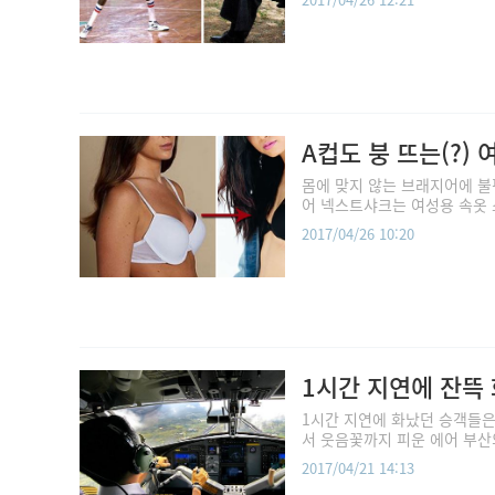
A컵도 붕 뜨는(?)
몸에 맞지 않는 브래지어에 불
어 넥스트샤크는 여성용 속옷 스타
2017/04/26 10:20
1시간 지연에 잔뜩
1시간 지연에 화났던 승객들은
서 웃음꽃까지 피운 에어 부산의
2017/04/21 14:13