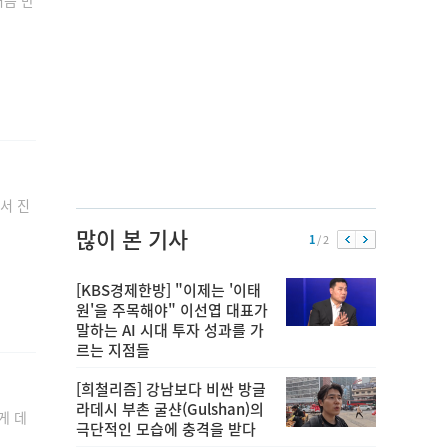
서 진
많이 본 기사
1
/ 2
[KBS경제한방] "이제는 '이태
원'을 주목해야" 이선엽 대표가
말하는 AI 시대 투자 성과를 가
르는 지점들
[희철리즘] 강남보다 비싼 방글
라데시 부촌 굴샨(Gulshan)의
게 데
극단적인 모습에 충격을 받다