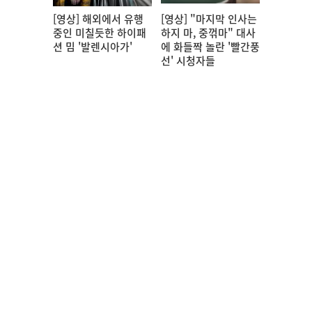
[영상] 해외에서 유행
[영상] "마지막 인사는
중인 미칠듯한 하이패
하지 마, 중꺾마" 대사
션 밈 '발렌시아가'
에 화들짝 놀란 '빨간풍
선' 시청자들