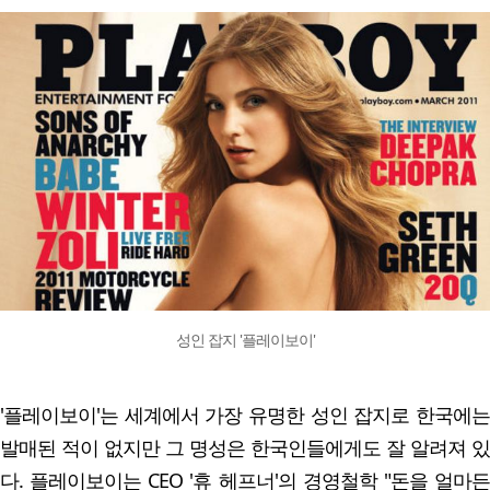
성인 잡지 '플레이보이'
'플레이보이'는 세계에서 가장 유명한 성인 잡지로 한국에는
발매된 적이 없지만 그 명성은 한국인들에게도 잘 알려져 있
다. 플레이보이는 CEO '휴 헤프너'의 경영철학 "돈을 얼마든