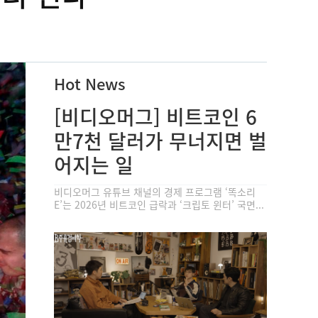
Hot News
[비디오머그] 비트코인 6
만7천 달러가 무너지면 벌
어지는 일
비디오머그 유튜브 채널의 경제 프로그램 ‘똑소리
E’는 2026년 비트코인 급락과 ‘크립토 윈터’ 국면...