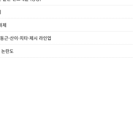
체
 화제
양동근-산이-치타-제시 라인업
권 논란도