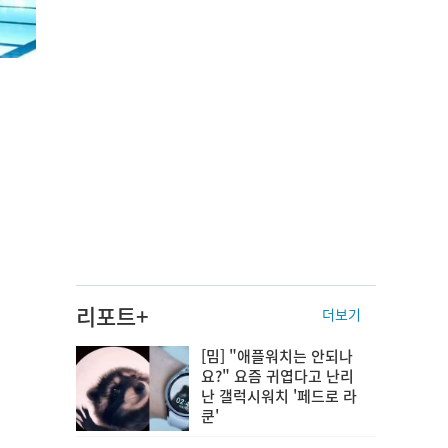
리포트+
더보기
[밈] "애플워치는 안되나
요?" 요즘 귀엽다고 난리
난 갤럭시워치 '페드로 라
쿤'