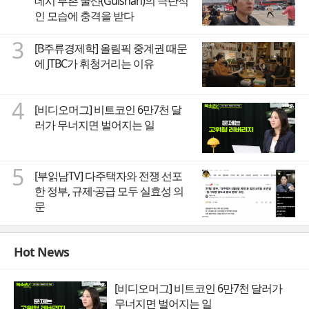
데시 부촌 굴샨(Gulshan)의 극단적
인 모습에 충격을 받다
3
[B주류경제학] 올림픽 중계권 때문
에 JTBC가 휘청거리는 이유
4
[비디오머그] 비트코인 6만7천 달
러가 무너지면 벌어지는 일
5
[부읽남TV] 다주택자와 전쟁 선포
한 정부, 규제·공급 모두 실효성 의
문
Hot News
[비디오머그] 비트코인 6만7천 달러가
무너지면 벌어지는 일