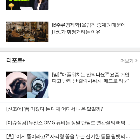
[B주류경제학] 올림픽 중계권 때문에
JTBC가 휘청거리는 이유
리포트+
더보기
[밈] "애플워치는 안되나요?" 요즘 귀엽
다고 난리 난 갤럭시워치 '페드로 라쿤'
[신조어] '폼 미쳤다'는 대체 어디서 나온 말일까?
[이슈점검] 뉴진스 OMG 뮤비는 정말 단월드 연관설의 빼박 증거일까
[훗] "이게 똥이라고?" 사각형 똥을 누는 신기한 동물 웜뱃의 비밀