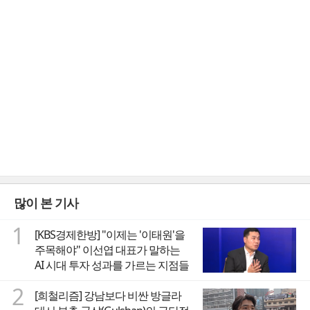
많이 본 기사
1
[KBS경제한방] "이제는 '이태원'을
주목해야" 이선엽 대표가 말하는
AI 시대 투자 성과를 가르는 지점들
2
[희철리즘] 강남보다 비싼 방글라