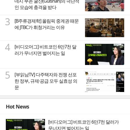
데시 부촌 굴샨(Gulshan)의 극단적
인 모습에 충격을 받다
3
[B주류경제학] 올림픽 중계권 때문
에 JTBC가 휘청거리는 이유
4
[비디오머그] 비트코인 6만7천 달
러가 무너지면 벌어지는 일
5
[부읽남TV] 다주택자와 전쟁 선포
한 정부, 규제·공급 모두 실효성 의
문
Hot News
[비디오머그] 비트코인 6만7천 달러가
무너지면 벌어지는 일