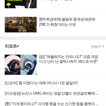
[B주류경제학] 올림픽 중계권 때문에
JTBC가 휘청거리는 이유
리포트+
더보기
[밈] "애플워치는 안되나요?" 요즘 귀엽
다고 난리 난 갤럭시워치 '페드로 라쿤'
[신조어] '폼 미쳤다'는 대체 어디서 나온 말일까?
[이슈점검] 뉴진스 OMG 뮤비는 정말 단월드 연관설의 빼박 증거일까
[훗] "이게 똥이라고?" 사각형 똥을 누는 신기한 동물 웜뱃의 비밀