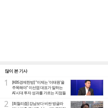
많이 본 기사
1
[KBS경제한방] "이제는 '이태원'을
주목해야" 이선엽 대표가 말하는
AI 시대 투자 성과를 가르는 지점들
2
[희철리즘] 강남보다 비싼 방글라