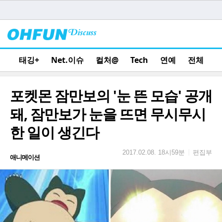
태깅+
Net.이슈
컬처@
Tech
연예
전체
포켓몬 잠만보의 '눈 뜬 모습' 공개
돼, 잠만보가 눈을 뜨면 무시무시
한 일이 생긴다
편집부
|
2017.02.08. 18시59분
애니메이션