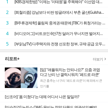
1
[KBS경제한방] "이제는 '이태원'을 주목해야" 이선엽 대표가 말하는 AI 시대 투자 성과를 가르는 지점들
2
[희철리즘] 강남보다 비싼 방글라데시 부촌 굴샨(Gulshan)의 극단적인 모습에 충격을 받다
3
[B주류경제학] 올림픽 중계권 때문에 JTBC가 휘청거리는 이유
4
[비디오머그] 비트코인 6만7천 달러가 무너지면 벌어지는 일
5
[부읽남TV] 다주택자와 전쟁 선포한 정부, 규제·공급 모두 실효성 의문
리포트+
더보기
[밈] "애플워치는 안되나요?" 요즘 귀엽
다고 난리 난 갤럭시워치 '페드로 라쿤'
최근 춤추는 너구리 '페드로 라쿤'이 해외에서 큰
인기를
[신조어] '폼 미쳤다'는 대체 어디서 나온 말일까?
[이슈점검] 뉴진스 OMG 뮤비는 정말 단월드 연관설의 빼박 증거일까