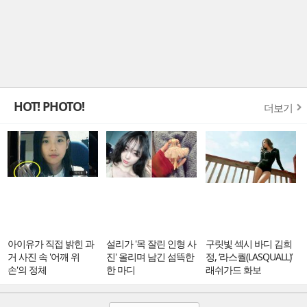
HOT! PHOTO!
더보기
아이유가 직접 밝힌 과
설리가 '목 잘린 인형 사
구릿빛 섹시 바디 김희
거 사진 속 '어깨 위
진' 올리며 남긴 섬뜩한
정, ‘라스퀄(LASQUALL)’
손'의 정체
한 마디
래쉬가드 화보