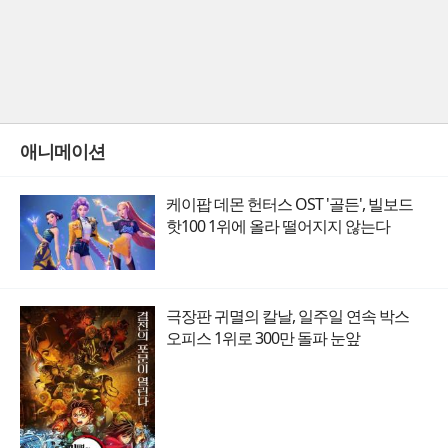
애니메이션
케이팝 데몬 헌터스 OST '골든', 빌보드
핫100 1위에 올라 떨어지지 않는다
극장판 귀멸의 칼날, 일주일 연속 박스
오피스 1위로 300만 돌파 눈앞