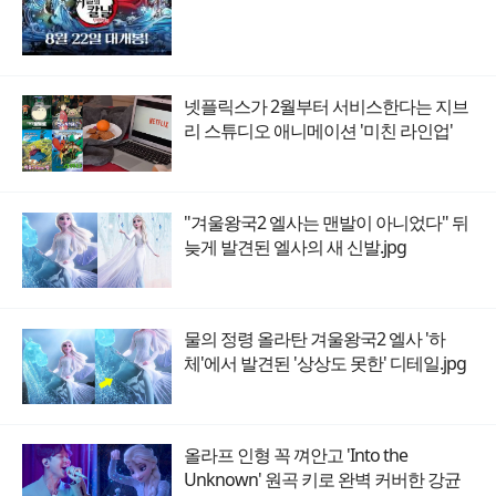
넷플릭스가 2월부터 서비스한다는 지브
리 스튜디오 애니메이션 '미친 라인업'
"겨울왕국2 엘사는 맨발이 아니었다" 뒤
늦게 발견된 엘사의 새 신발.jpg
물의 정령 올라탄 겨울왕국2 엘사 '하
체'에서 발견된 '상상도 못한' 디테일.jpg
올라프 인형 꼭 껴안고 'Into the
Unknown' 원곡 키로 완벽 커버한 강균