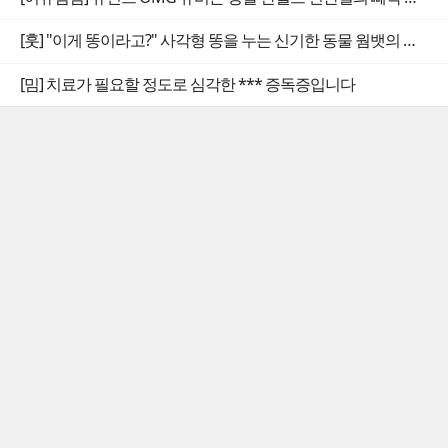
[훗] "이게 똥이라고?" 사각형 똥을 누는 신기한 동물 웜뱃의 비밀
[밈] 치료가 필요할 정도로 심각한 *** 증독증입니다