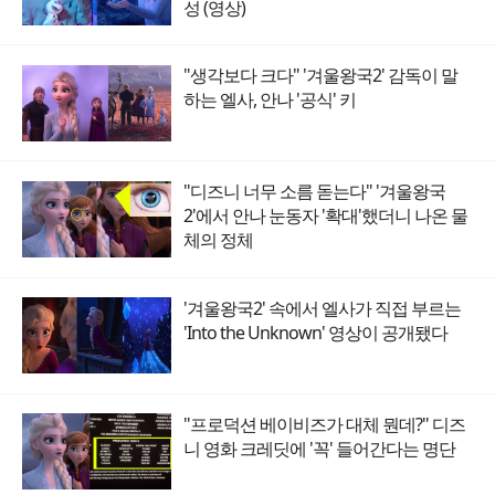
성 (영상)
"생각보다 크다" '겨울왕국2' 감독이 말
하는 엘사, 안나 '공식' 키
"디즈니 너무 소름 돋는다" '겨울왕국
2'에서 안나 눈동자 '확대'했더니 나온 물
체의 정체
'겨울왕국2' 속에서 엘사가 직접 부르는
'Into the Unknown' 영상이 공개됐다
"프로덕션 베이비즈가 대체 뭔데?" 디즈
니 영화 크레딧에 '꼭' 들어간다는 명단