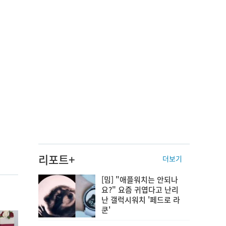
리포트+
더보기
[밈] "애플워치는 안되나
요?" 요즘 귀엽다고 난리
난 갤럭시워치 '페드로 라
쿤'