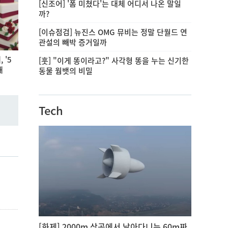
[신조어] '폼 미쳤다'는 대체 어디서 나온 말일
까?
[이슈점검] 뉴진스 OMG 뮤비는 정말 단월드 연
관설의 빼박 증거일까
 '5
[훗] "이게 똥이라고?" 사각형 똥을 누는 신기한
해
동물 웜뱃의 비밀
Tech
[화제] 2000m 상공에서 날아다니는 60m짜