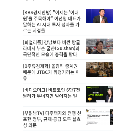
[KBS경제한방] "이제는 '이태
원'을 주목해야" 이선엽 대표가
말하는 AI 시대 투자 성과를 가
르는 지점들
[희철리즘] 강남보다 비싼 방글
라데시 부촌 굴샨(Gulshan)의
극단적인 모습에 충격을 받다
[B주류경제학] 올림픽 중계권
때문에 JTBC가 휘청거리는 이
유
[비디오머그] 비트코인 6만7천
달러가 무너지면 벌어지는 일
[부읽남TV] 다주택자와 전쟁 선
포한 정부, 규제·공급 모두 실효
성 의문