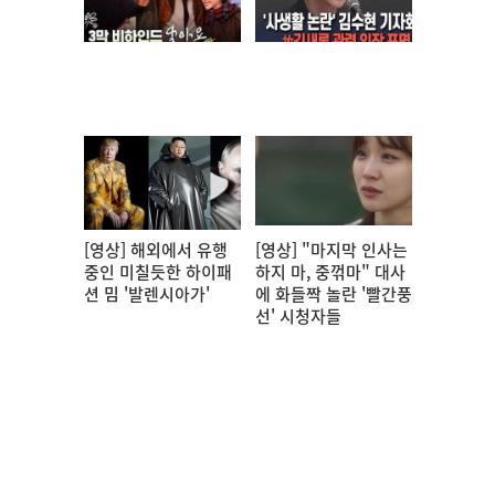
[영상] 해외에서 유행
[영상] "마지막 인사는
중인 미칠듯한 하이패
하지 마, 중꺾마" 대사
션 밈 '발렌시아가'
에 화들짝 놀란 '빨간풍
선' 시청자들