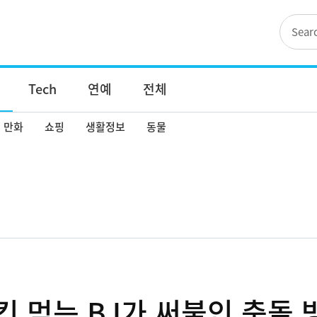
Tech
연예
전체
만화
쇼핑
생활정보
동물
킨 먹는 BJ가 써붙인 충돌 