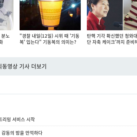
 분노
"경찰 내일(12일) 시위 때 '기동
탄핵 기각 확신했던 청와대,
화
복' 입는다" 기동복의 의미는?
단 자축 케이크'까지 준비
의동영상 기사 더보기
스트리밍 서비스 시작
이 감동의 밤을 만끽하다