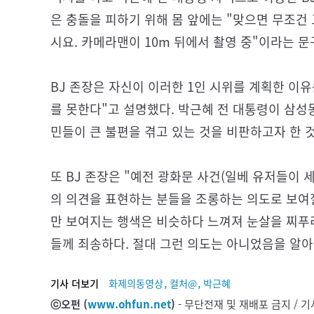
은 충돌을 피하기 위해 몸 앞에는 "맞으면 무조건
시요. 카메라맨이 10m 뒤에서 촬영 중"이라는 문
BJ 존장은 자신이 이러한 1인 시위를 계획한 이
를 못한다"고 설명했다. 박근혜 전 대통령이 삼성
민들이 큰 불편을 겪고 있는 것을 비판하고자 한 
또 BJ 존장은 "예전 광화문 사건(일베 유저들이 
의 의견을 표현하는 분들을 조롱하는 의도로 보여
만 보여지는 행색은 비슷하다 느껴져 눈살을 찌푸리
들께 죄송하다. 절대 그런 의도는 아니었음을 알
,
,
기사 더보기
화제의동영상
컬처@
박근혜
ⓒ오펀 (
www.ohfun.net
)
- 무단전재 및 재배포 금지 /