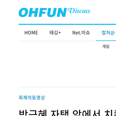
HOME
태깅+
Net.이슈
컬처@
게임
화제의동영상
박근혜 자택 앞에서 치