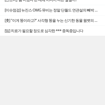
[이슈점검] 뉴진스 OMG 뮤비는 정말 단월드 연관설의 빼박 증거일까
[훗] "이게 똥이라고?" 사각형 똥을 누는 신기한 동물 웜뱃의 비밀
[밈] 치료가 필요할 정도로 심각한 *** 증독증입니다