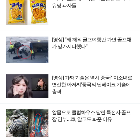
유명 과자들
[영상] "왜 해외 골프여행만 가면 골프채
가 망가지나했다"
[영상] 가짜 기술은 역시 중국? '미소녀로
변신한 아저씨'중국의 딥페이크 기술에
충격
알몸으로 클럽하우스 달린 특전사 골프
장 간부…軍, 알고도 봐준 이유