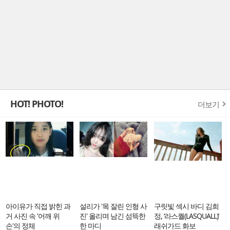
HOT! PHOTO!
더보기
아이유가 직접 밝힌 과
설리가 '목 잘린 인형 사
구릿빛 섹시 바디 김희
거 사진 속 '어깨 위
진' 올리며 남긴 섬뜩한
정, ‘라스퀄(LASQUALL)’
손'의 정체
한 마디
래쉬가드 화보