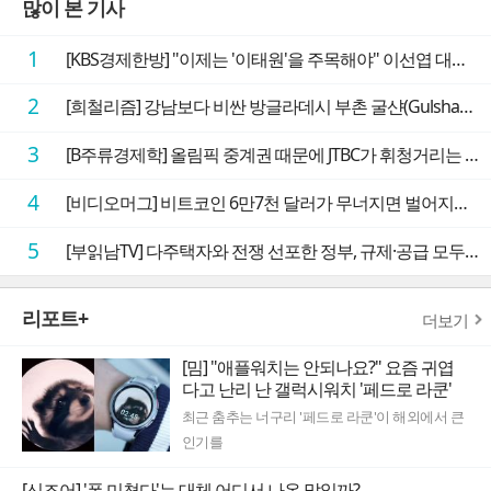
많이 본 기사
1
[KBS경제한방] "이제는 '이태원'을 주목해야" 이선엽 대표가 말하는 AI 시대 투자 성과를 가르는 지점들
2
[희철리즘] 강남보다 비싼 방글라데시 부촌 굴샨(Gulshan)의 극단적인 모습에 충격을 받다
3
[B주류경제학] 올림픽 중계권 때문에 JTBC가 휘청거리는 이유
4
[비디오머그] 비트코인 6만7천 달러가 무너지면 벌어지는 일
5
[부읽남TV] 다주택자와 전쟁 선포한 정부, 규제·공급 모두 실효성 의문
리포트+
더보기
[밈] "애플워치는 안되나요?" 요즘 귀엽
다고 난리 난 갤럭시워치 '페드로 라쿤'
최근 춤추는 너구리 '페드로 라쿤'이 해외에서 큰
인기를
[신조어] '폼 미쳤다'는 대체 어디서 나온 말일까?