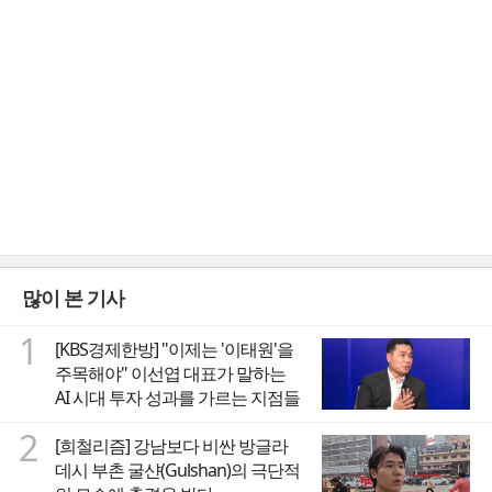
많이 본 기사
1
[KBS경제한방] "이제는 '이태원'을
주목해야" 이선엽 대표가 말하는
AI 시대 투자 성과를 가르는 지점들
2
[희철리즘] 강남보다 비싼 방글라
데시 부촌 굴샨(Gulshan)의 극단적