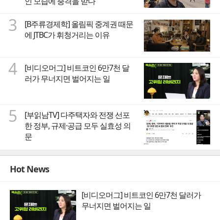
인 모습에 충격을 받다
3
[B주류경제학] 올림픽 중계권 때문
에 JTBC가 휘청거리는 이유
4
[비디오머그] 비트코인 6만7천 달
러가 무너지면 벌어지는 일
5
[부읽남TV] 다주택자와 전쟁 선포
한 정부, 규제·공급 모두 실효성 의
문
Hot News
[비디오머그] 비트코인 6만7천 달러가
무너지면 벌어지는 일