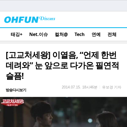
태깅+
Net.이슈
컬처@
Tech
연예
전체
[고교처세왕] 이열음, “언제 한번
데려와” 눈 앞으로 다가온 필연적
슬픔!
유보경 기자
|
2014.07.15. 18시46분
방송다시보기