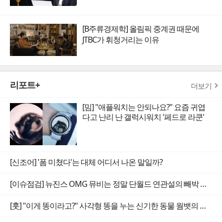
[B주류경제학] 올림픽 중계권 때문에
JTBC가 휘청거리는 이유
리포트+
더보기
[밈] "애플워치는 안되나요?" 요즘 귀엽
다고 난리 난 갤럭시워치 '페드로 라쿤'
[신조어] '폼 미쳤다'는 대체 어디서 나온 말일까?
[이슈점검] 뉴진스 OMG 뮤비는 정말 단월드 연관설의 빼박 증거일까
[훗] "이게 똥이라고?" 사각형 똥을 누는 신기한 동물 웜뱃의 비밀