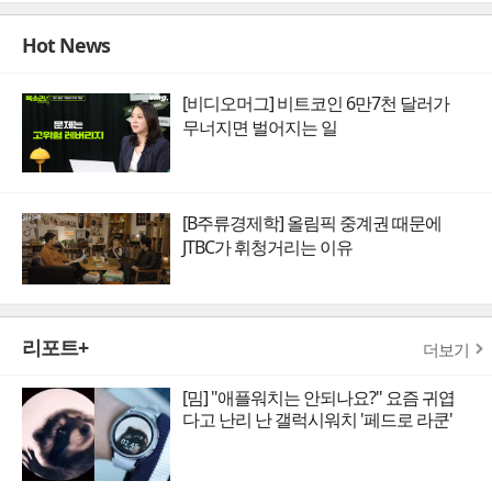
Hot News
[비디오머그] 비트코인 6만7천 달러가
무너지면 벌어지는 일
[B주류경제학] 올림픽 중계권 때문에
JTBC가 휘청거리는 이유
리포트+
더보기
[밈] "애플워치는 안되나요?" 요즘 귀엽
다고 난리 난 갤럭시워치 '페드로 라쿤'