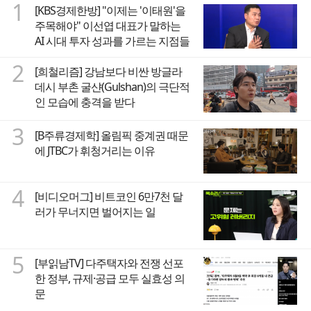
1
[KBS경제한방] "이제는 '이태원'을
주목해야" 이선엽 대표가 말하는
AI 시대 투자 성과를 가르는 지점들
2
[희철리즘] 강남보다 비싼 방글라
데시 부촌 굴샨(Gulshan)의 극단적
인 모습에 충격을 받다
3
[B주류경제학] 올림픽 중계권 때문
에 JTBC가 휘청거리는 이유
4
[비디오머그] 비트코인 6만7천 달
러가 무너지면 벌어지는 일
5
[부읽남TV] 다주택자와 전쟁 선포
한 정부, 규제·공급 모두 실효성 의
문