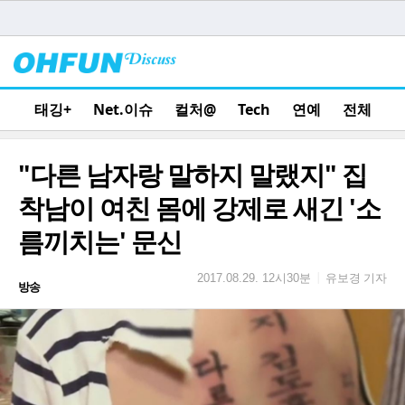
태깅+
Net.이슈
컬처@
Tech
연예
전체
"다른 남자랑 말하지 말랬지" 집
착남이 여친 몸에 강제로 새긴 '소
름끼치는' 문신
유보경 기자
|
2017.08.29. 12시30분
방송