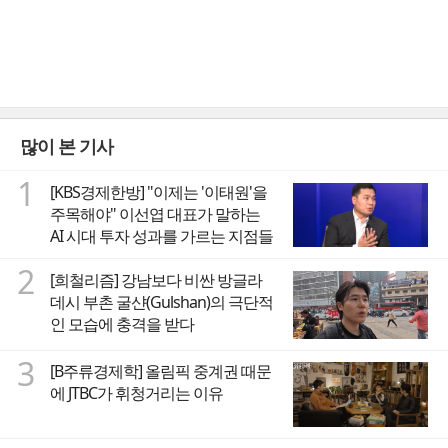
많이 본 기사
1
[KBS경제한방] "이제는 '이태원'을
주목해야" 이선엽 대표가 말하는
AI 시대 투자 성과를 가르는 지점들
2
[희철리즘] 강남보다 비싼 방글라
데시 부촌 굴샨(Gulshan)의 극단적
인 모습에 충격을 받다
3
[B주류경제학] 올림픽 중계권 때문
에 JTBC가 휘청거리는 이유