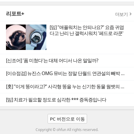
리포트+
더보기
[밈] "애플워치는 안되나요?" 요즘 귀엽
다고 난리 난 갤럭시워치 '페드로 라쿤'
[신조어] '폼 미쳤다'는 대체 어디서 나온 말일까?
[이슈점검] 뉴진스 OMG 뮤비는 정말 단월드 연관설의 빼박 증거일까
[훗] "이게 똥이라고?" 사각형 똥을 누는 신기한 동물 웜뱃의 비밀
[밈] 치료가 필요할 정도로 심각한 *** 증독증입니다
PC 버전으로 이동
Copyright © ohfun All rights reserved.