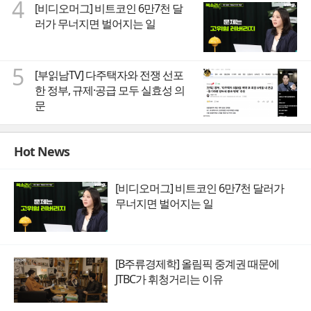
4
[비디오머그] 비트코인 6만7천 달
러가 무너지면 벌어지는 일
5
[부읽남TV] 다주택자와 전쟁 선포
한 정부, 규제·공급 모두 실효성 의
문
Hot News
[비디오머그] 비트코인 6만7천 달러가
무너지면 벌어지는 일
[B주류경제학] 올림픽 중계권 때문에
JTBC가 휘청거리는 이유