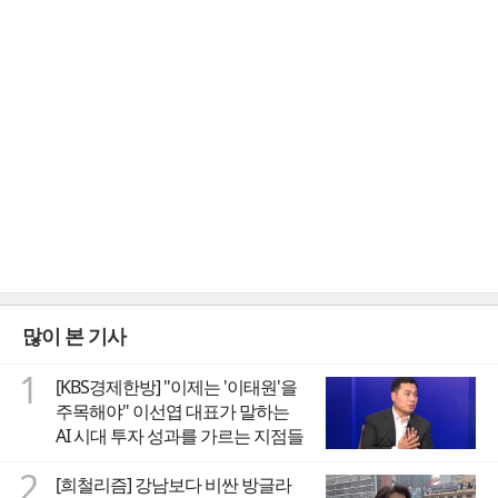
많이 본 기사
1
[KBS경제한방] "이제는 '이태원'을
주목해야" 이선엽 대표가 말하는
AI 시대 투자 성과를 가르는 지점들
2
[희철리즘] 강남보다 비싼 방글라