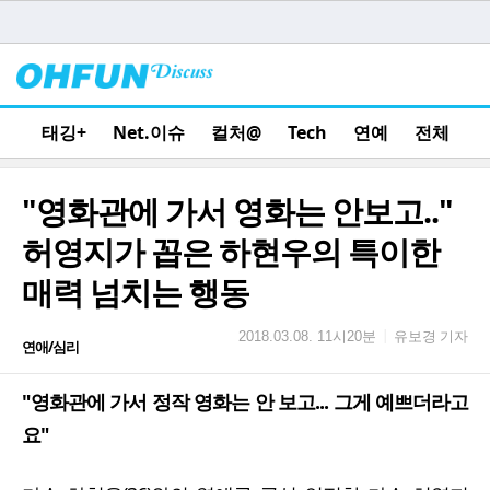
태깅+
Net.이슈
컬처@
Tech
연예
전체
"영화관에 가서 영화는 안보고.."
허영지가 꼽은 하현우의 특이한
매력 넘치는 행동
유보경 기자
|
2018.03.08. 11시20분
연애/심리
"영화관에 가서 정작 영화는 안 보고... 그게 예쁘더라고
요"