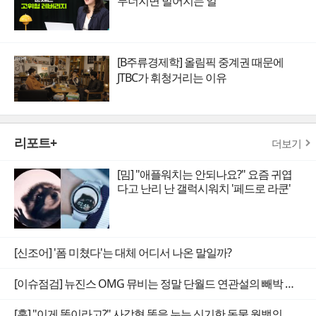
무너지면 벌어지는 일
[B주류경제학] 올림픽 중계권 때문에
JTBC가 휘청거리는 이유
리포트+
더보기
[밈] "애플워치는 안되나요?" 요즘 귀엽
다고 난리 난 갤럭시워치 '페드로 라쿤'
[신조어] '폼 미쳤다'는 대체 어디서 나온 말일까?
[이슈점검] 뉴진스 OMG 뮤비는 정말 단월드 연관설의 빼박 증거일까
[훗] "이게 똥이라고?" 사각형 똥을 누는 신기한 동물 웜뱃의 비밀