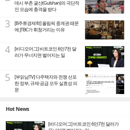
데시 부촌 굴샨(Gulshan)의 극단적
인 모습에 충격을 받다
3
[B주류경제학] 올림픽 중계권 때문
에 JTBC가 휘청거리는 이유
4
[비디오머그] 비트코인 6만7천 달
러가 무너지면 벌어지는 일
5
[부읽남TV] 다주택자와 전쟁 선포
한 정부, 규제·공급 모두 실효성 의
문
Hot News
[비디오머그] 비트코인 6만7천 달러가