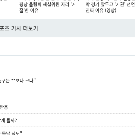
평창 올림픽 해설위원 자리 '거
막 경기 앞두고 '기권' 선
절'한 이유
진짜 이유 (영상)
포츠 기사 더보기
"축구는 **보다 크다"
 반응
받게 될까?
 눈물날 정도"