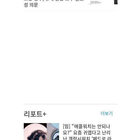
성 의문
리포트+
더보기
[밈] "애플워치는 안되나
요?" 요즘 귀엽다고 난리
난 갤럭시워치 '페드로 라