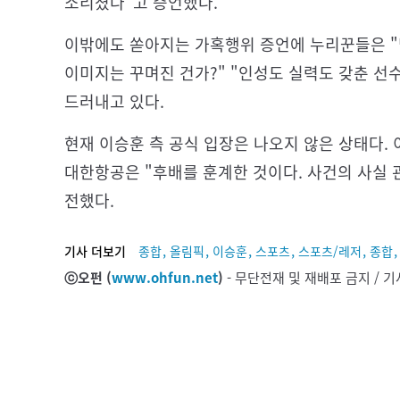
소리쳤다”고 증언했다.
이밖에도 쏟아지는 가혹행위 증언에 누리꾼들은 "
이미지는 꾸며진 건가?" "인성도 실력도 갖춘 
드러내고 있다.
현재 이승훈 측 공식 입장은 나오지 않은 상태다
대한항공은 "후배를 훈계한 것이다. 사건의 사실 
전했다.
,
,
,
,
,
기사 더보기
종합
올림픽
이승훈
스포츠
스포츠/레저
종합
ⓒ오펀 (
www.ohfun.net
)
- 무단전재 및 재배포 금지 /