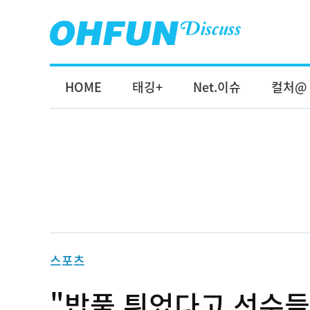
HOME
태깅+
Net.이슈
컬처@
스포츠
"밥풀 튀었다고 선수들 