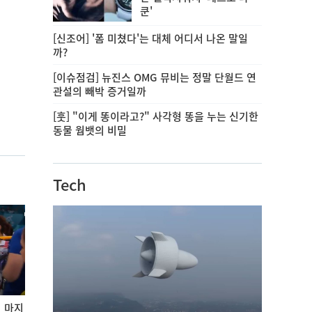
쿤'
[신조어] '폼 미쳤다'는 대체 어디서 나온 말일
까?
[이슈점검] 뉴진스 OMG 뮤비는 정말 단월드 연
관설의 빼박 증거일까
[훗] "이게 똥이라고?" 사각형 똥을 누는 신기한
동물 웜뱃의 비밀
Tech
 마지