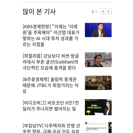
많이 본 기사
1
/ 2
[KBS경제한방] "이제는 '이태
원'을 주목해야" 이선엽 대표가
말하는 AI 시대 투자 성과를 가
르는 지점들
[희철리즘] 강남보다 비싼 방글
라데시 부촌 굴샨(Gulshan)의
극단적인 모습에 충격을 받다
[B주류경제학] 올림픽 중계권
때문에 JTBC가 휘청거리는 이
유
[비디오머그] 비트코인 6만7천
달러가 무너지면 벌어지는 일
[부읽남TV] 다주택자와 전쟁 선
포한 정부, 규제·공급 모두 실효