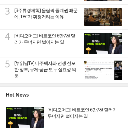
3
[B주류경제학] 올림픽 중계권 때문
에 JTBC가 휘청거리는 이유
4
[비디오머그] 비트코인 6만7천 달
러가 무너지면 벌어지는 일
5
[부읽남TV] 다주택자와 전쟁 선포
한 정부, 규제·공급 모두 실효성 의
문
Hot News
[비디오머그] 비트코인 6만7천 달러가
무너지면 벌어지는 일