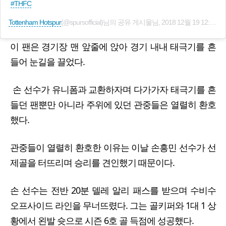
#THFC
Tottenham Hotspur
(@spursofficial)님의 공유 게시물님,
2018 12월 19 12:36오후 PST
이 팬은 경기장 맨 앞줄에 앉아 경기 내내 태극기를 흔
들어 눈길을 끌었다.
손 선수가 유니폼과 교환하자며 다가가자 태극기를 흔
들던 팬뿐만 아니라 주위에 있던 관중들은 열렬히 환호
했다.
관중들이 열렬히 환호한 이유는 이날 손흥민 선수가 선
제골을 터뜨리며 승리를 견인했기 때문이다.
손 선수는 전반 20분 델레 알리 패스를 받으며 수비수
오프사이드 라인을 무너뜨렸다. 그는 골키퍼와 1대 1 상
황에서 왼발 슛으로 시즌 6호 골 득점에 성공했다.