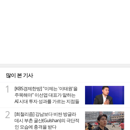
많이 본 기사
1
[KBS경제한방] "이제는 '이태원'을
주목해야" 이선엽 대표가 말하는
AI 시대 투자 성과를 가르는 지점들
2
[희철리즘] 강남보다 비싼 방글라
데시 부촌 굴샨(Gulshan)의 극단적
인 모습에 충격을 받다