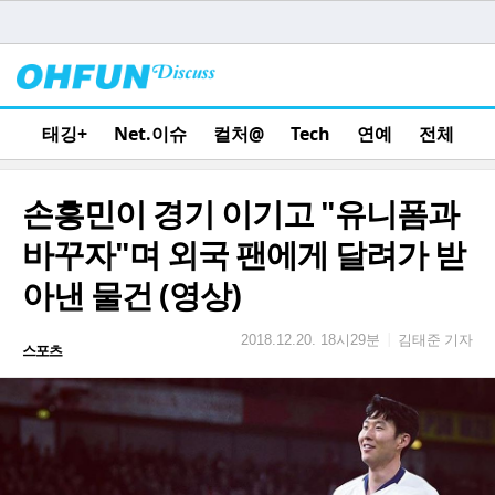
태깅+
Net.이슈
컬처@
Tech
연예
전체
손흥민이 경기 이기고 "유니폼과
바꾸자"며 외국 팬에게 달려가 받
아낸 물건 (영상)
김태준 기자
|
2018.12.20. 18시29분
스포츠