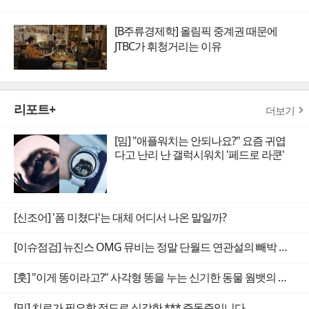
[B주류경제학] 올림픽 중계권 때문에
JTBC가 휘청거리는 이유
리포트+
더보기
[밈] "애플워치는 안되나요?" 요즘 귀엽
다고 난리 난 갤럭시워치 '페드로 라쿤'
[신조어] '폼 미쳤다'는 대체 어디서 나온 말일까?
[이슈점검] 뉴진스 OMG 뮤비는 정말 단월드 연관설의 빼박 증거일까
[훗] "이게 똥이라고?" 사각형 똥을 누는 신기한 동물 웜뱃의 비밀
[밈] 치료가 필요할 정도로 심각한 *** 증독증입니다