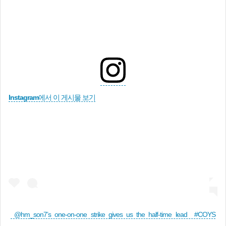
Instagram에서 이 게시물 보기
@hm_son7’s one-on-one strike gives us the half-time lead #COYS