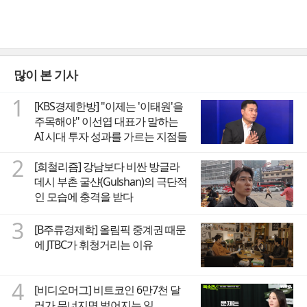
많이 본 기사
1
[KBS경제한방] "이제는 '이태원'을
주목해야" 이선엽 대표가 말하는
AI 시대 투자 성과를 가르는 지점들
2
[희철리즘] 강남보다 비싼 방글라
데시 부촌 굴샨(Gulshan)의 극단적
인 모습에 충격을 받다
3
[B주류경제학] 올림픽 중계권 때문
에 JTBC가 휘청거리는 이유
4
[비디오머그] 비트코인 6만7천 달
러가 무너지면 벌어지는 일