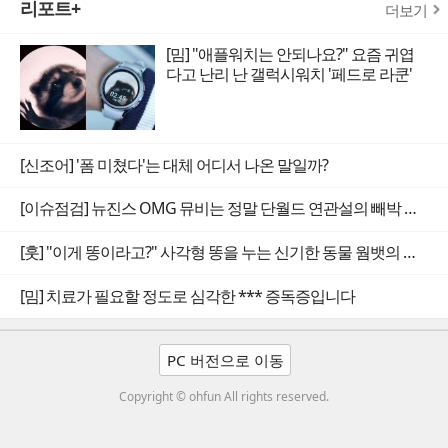
리포트+
더보기
[밈] "애플워치는 안되나요?" 요즘 귀엽
다고 난리 난 갤럭시워치 '페드로 라쿤'
[신조어] '폼 미쳤다'는 대체 어디서 나온 말일까?
[이슈점검] 뉴진스 OMG 뮤비는 정말 단월드 연관설의 빼박 증거일까
[훗] "이게 똥이라고?" 사각형 똥을 누는 신기한 동물 웜뱃의 비밀
[밈] 치료가 필요할 정도로 심각한 *** 증독증입니다
PC 버전으로 이동
Copyright © ohfun All rights reserved.