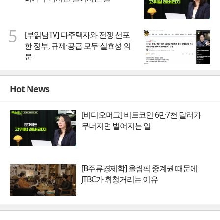
5
[부읽남TV] 다주택자와 전쟁 선포
한 정부, 규제·공급 모두 실효성 의
문
Hot News
[비디오머그] 비트코인 6만7천 달러가
무너지면 벌어지는 일
[B주류경제학] 올림픽 중계권 때문에
JTBC가 휘청거리는 이유