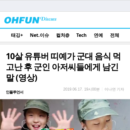
태깅+
Net.이슈
컬처@
Tech
연예
전체
10살 유튜버 띠예가 군대 음식 먹
고난 후 군인 아저씨들에게 남긴
말 (영상)
이나연 기자
|
2019.06.17. 19시00분
인플루언서