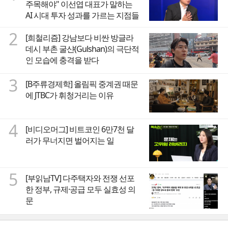
주목해야" 이선엽 대표가 말하는
AI 시대 투자 성과를 가르는 지점들
2
[희철리즘] 강남보다 비싼 방글라
데시 부촌 굴샨(Gulshan)의 극단적
인 모습에 충격을 받다
3
[B주류경제학] 올림픽 중계권 때문
에 JTBC가 휘청거리는 이유
4
[비디오머그] 비트코인 6만7천 달
러가 무너지면 벌어지는 일
5
[부읽남TV] 다주택자와 전쟁 선포
한 정부, 규제·공급 모두 실효성 의
문