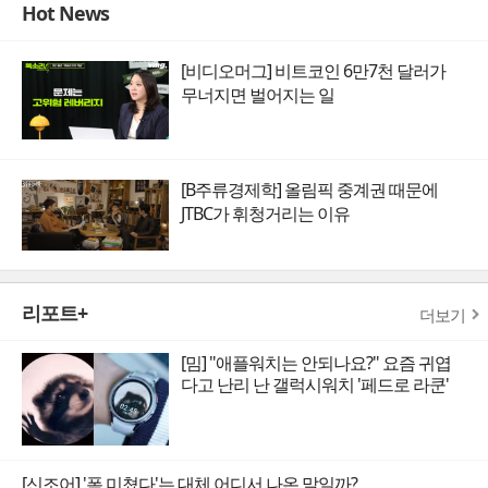
Hot News
[비디오머그] 비트코인 6만7천 달러가
무너지면 벌어지는 일
[B주류경제학] 올림픽 중계권 때문에
JTBC가 휘청거리는 이유
리포트+
더보기
[밈] "애플워치는 안되나요?" 요즘 귀엽
다고 난리 난 갤럭시워치 '페드로 라쿤'
[신조어] '폼 미쳤다'는 대체 어디서 나온 말일까?