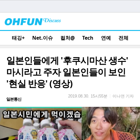
태깅+
Net.이슈
컬처@
Tech
연예
전체
일본인들에게 '후쿠시마산 생수'
마시라고 주자 일본인들이 보인
'현실 반응' (영상)
이나연 기자
|
2019.08.30. 15시55분
일본통신