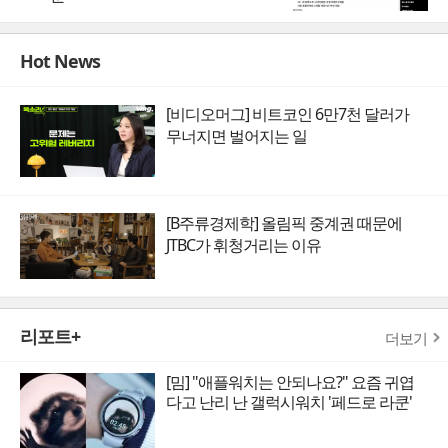
Hot News
[비디오머그] 비트코인 6만7천 달러가
무너지면 벌어지는 일
[B주류경제학] 올림픽 중계권 때문에
JTBC가 휘청거리는 이유
리포트+
더보기
[밈] "애플워치는 안되나요?" 요즘 귀엽
다고 난리 난 갤럭시워치 '페드로 라쿤'