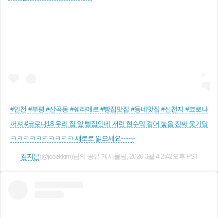
#인천 #부평 #산곡동 #쉐라메르 #빵집맛집 #동네맛집 #신천지 #코로나
꺼져 #코로나18 우리 집 앞 빵집인데 저런 현수막 걸어 놓음 진짜 웃기닼
ㅋㅋㅋㅋㅋㅋㅋㅋㅋㅋ 세로로 읽으세요~~~~
김지은
(@jeeekkim)님의 공유 게시물님,
2020 3월 4 2:42오후 PST