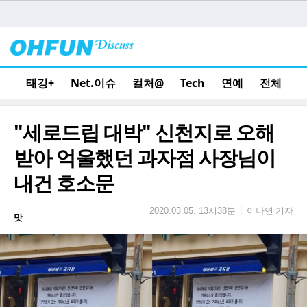
태깅+
Net.이슈
컬처@
Tech
연예
전체
"세로드립 대박" 신천지로 오해
받아 억울했던 과자점 사장님이
내건 호소문
이나연 기자
|
2020.03.05. 13시38분
맛