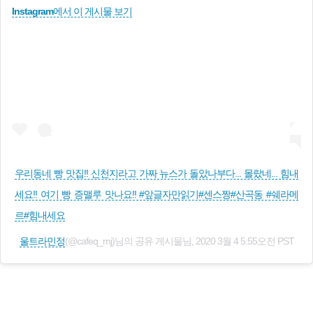
Instagram에서 이 게시물 보기
우리동네 빵 맛집!! 신천지라고 가짜 뉴스가 돌았나부다... 몰랐네... 힘내
세요!! 여기 빵 증맬루 맛나요!! #앞글자만읽기#센스짱#산곡동 #쉐라메
르#힘내세요
울트라민정
(@cafeq_mj)님의 공유 게시물님,
2020 3월 4 5:55오전 PST