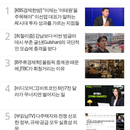
1
[KBS경제한방] "이제는 '이태원'을
주목해야" 이선엽 대표가 말하는
AI 시대 투자 성과를 가르는 지점들
2
[희철리즘] 강남보다 비싼 방글라
데시 부촌 굴샨(Gulshan)의 극단적
인 모습에 충격을 받다
3
[B주류경제학] 올림픽 중계권 때문
에 JTBC가 휘청거리는 이유
4
[비디오머그] 비트코인 6만7천 달
러가 무너지면 벌어지는 일
5
[부읽남TV] 다주택자와 전쟁 선포
한 정부, 규제·공급 모두 실효성 의
문