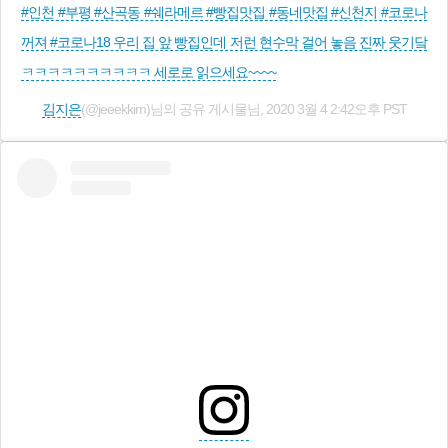
#인천 #부평 #산곡동 #쉐라메르 #빵집맛집 #동네맛집 #신천지 #코로나
꺼져 #코로나18 우리 집 앞 빵집인데 저런 현수막 걸어 놓음 진짜 웃기닼
ㅋㅋㅋㅋㅋㅋㅋㅋㅋㅋ 세로로 읽으세요~~~~
김지은
(@jeeekkim)님의 공유 게시물님,
2020 3월 4 2:42오후 PST