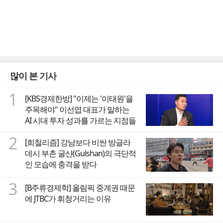
많이 본 기사
1
[KBS경제한방] "이제는 '이태원'을
주목해야" 이선엽 대표가 말하는
AI 시대 투자 성과를 가르는 지점들
2
[희철리즘] 강남보다 비싼 방글라
데시 부촌 굴샨(Gulshan)의 극단적
인 모습에 충격을 받다
3
[B주류경제학] 올림픽 중계권 때문
에 JTBC가 휘청거리는 이유