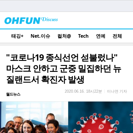
태깅+
Net.이슈
컬처@
Tech
연예
전체
"코로나19 종식선언 섣불렀나"
마스크 안하고 군중 밀집하던 뉴
질랜드서 확진자 발생
이나연 기자
|
2020.06.16. 18시22분
월드뉴스