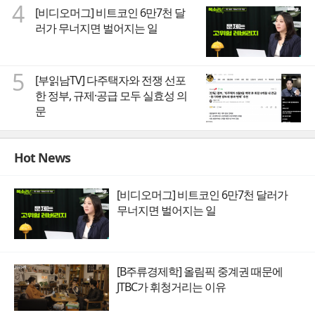
4
[비디오머그] 비트코인 6만7천 달
러가 무너지면 벌어지는 일
5
[부읽남TV] 다주택자와 전쟁 선포
한 정부, 규제·공급 모두 실효성 의
문
Hot News
[비디오머그] 비트코인 6만7천 달러가
무너지면 벌어지는 일
[B주류경제학] 올림픽 중계권 때문에
JTBC가 휘청거리는 이유