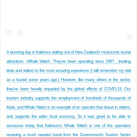
A stunning day in Kaikōura visiting one of New Zealand’s most iconic tourist
attractions –Whale Watch. They’ve been operating since 1987 , treating
kiwis and visitors to the most amazing experience (I still remember my visit
as a ‘tourist’ some years ago.) However, like many others in the sector,
they’ve been heavily impacted by the global effects of COVID-19. Our
tourism industry supports the employment of hundreds of thousands of
Kiwis, and Whale Watch is an example of an operator that draws in visitors,
and supports the wider local economy. So it was great to be able to
announce today that Kaikōura’s Whale Watch is one of the operators
receiving a much needed boost from the Government’s Tourism Sector