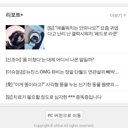
리포트+
더보기
[밈] "애플워치는 안되나요?" 요즘 귀엽
다고 난리 난 갤럭시워치 '페드로 라쿤'
[신조어] '폼 미쳤다'는 대체 어디서 나온 말일까?
[이슈점검] 뉴진스 OMG 뮤비는 정말 단월드 연관설의 빼박 증거일까
[훗] "이게 똥이라고?" 사각형 똥을 누는 신기한 동물 웜뱃의 비밀
[밈] 치료가 필요할 정도로 심각한 *** 증독증입니다
PC 버전으로 이동
Copyright © ohfun All rights reserved.