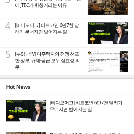
에 JTBC가 휘청거리는 이유
4
[비디오머그] 비트코인 6만7천 달
러가 무너지면 벌어지는 일
5
[부읽남TV] 다주택자와 전쟁 선포
한 정부, 규제·공급 모두 실효성 의
문
Hot News
[비디오머그] 비트코인 6만7천 달러가
무너지면 벌어지는 일