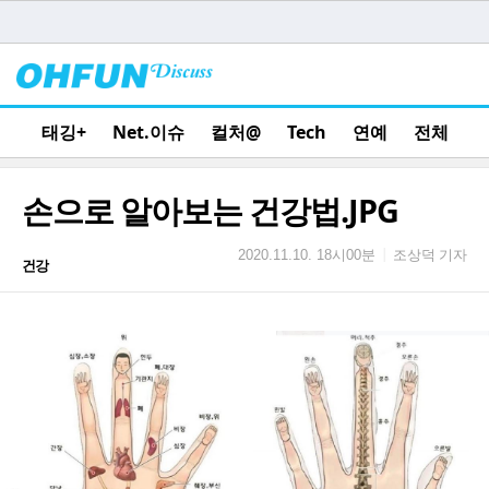
태깅+
Net.이슈
컬처@
Tech
연예
전체
손으로 알아보는 건강법.JPG
조상덕 기자
|
2020.11.10. 18시00분
건강