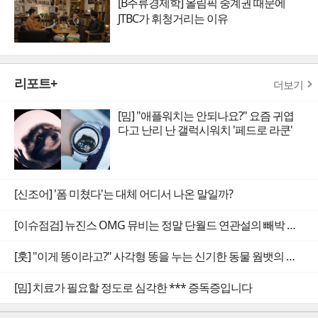
[B주류경제학] 올림픽 중계권 때문에
JTBC가 휘청거리는 이유
리포트+
더보기
[밈] "애플워치는 안되나요?" 요즘 귀엽
다고 난리 난 갤럭시워치 '페드로 라쿤'
[신조어] '폼 미쳤다'는 대체 어디서 나온 말일까?
[이슈점검] 뉴진스 OMG 뮤비는 정말 단월드 연관설의 빼박 증거일까
[훗] "이게 똥이라고?" 사각형 똥을 누는 신기한 동물 웜뱃의 비밀
[밈] 치료가 필요할 정도로 심각한 *** 증독증입니다