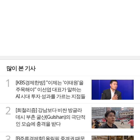
많이 본 기사
1
[KBS경제한방] "이제는 '이태원'을
주목해야" 이선엽 대표가 말하는
AI 시대 투자 성과를 가르는 지점들
2
[희철리즘] 강남보다 비싼 방글라
데시 부촌 굴샨(Gulshan)의 극단적
인 모습에 충격을 받다
3
[B주류경제학] 올림픽 중계권 때문