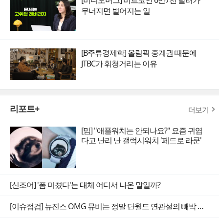
무너지면 벌어지는 일
[B주류경제학] 올림픽 중계권 때문에
JTBC가 휘청거리는 이유
리포트+
더보기
[밈] "애플워치는 안되나요?" 요즘 귀엽
다고 난리 난 갤럭시워치 '페드로 라쿤'
[신조어] '폼 미쳤다'는 대체 어디서 나온 말일까?
[이슈점검] 뉴진스 OMG 뮤비는 정말 단월드 연관설의 빼박 증거일까