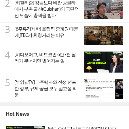
2
[희철리즘] 강남보다 비싼 방글라
데시 부촌 굴샨(Gulshan)의 극단적
인 모습에 충격을 받다
3
[B주류경제학] 올림픽 중계권 때문
에 JTBC가 휘청거리는 이유
4
[비디오머그] 비트코인 6만7천 달
러가 무너지면 벌어지는 일
5
[부읽남TV] 다주택자와 전쟁 선포
한 정부, 규제·공급 모두 실효성 의
문
Hot News
[비디오머그] 비트코인 6만7천 달러가