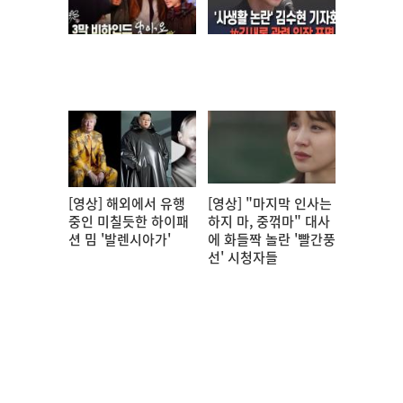
[영상] 해외에서 유행
[영상] "마지막 인사는
중인 미칠듯한 하이패
하지 마, 중꺾마" 대사
션 밈 '발렌시아가'
에 화들짝 놀란 '빨간풍
선' 시청자들