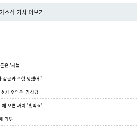
가소식 기사 더보기
론은 '싸늘'
가 감금과 폭행 당했어"
변호사 우영우' 감상평
위에 오른 싸이 '흠뻑쇼'
에 기부