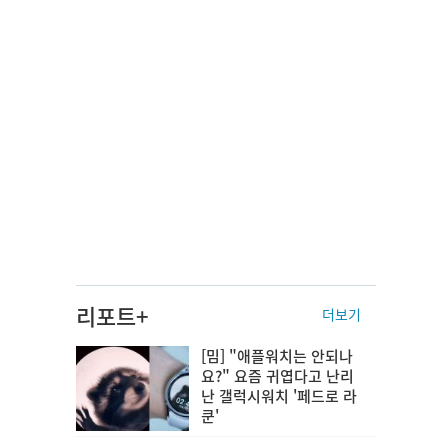
리포트+
더보기
[밈] "애플워치는 안되나
요?" 요즘 귀엽다고 난리
난 갤럭시워치 '페드로 라
쿤'