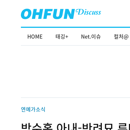
HOME
태깅+
Net.이슈
컬처@
연예가소식
박수홍 아내-반려묘 루머