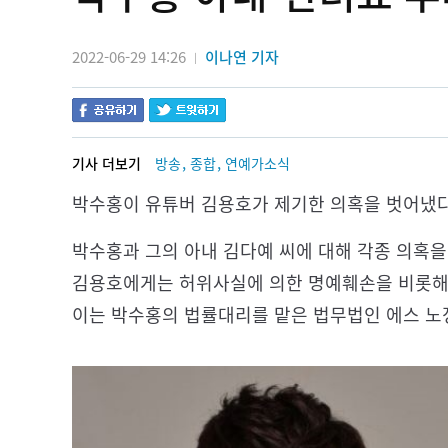
2022-06-29 14:26
이나연 기자
|
,
,
기사 더보기
방송
종합
연예가소식
박수홍이 유튜버 김용호가 제기한 의혹을 벗어냈다
박수홍과 그의 아내 김다예 씨에 대해 각종 의혹을
김용호에게는 허위사실에 의한 명예훼손을 비롯해 
이는 박수홍의 법률대리를 맡은 법무법인 에스 노