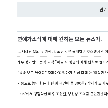
연예
연예가소식에 대해 원하는 모든 뉴스가.
'르세라핌 탈퇴' 김가람, 학폭위 서류 공개하며 호소했지만 여
배우 장가현의 충격 고백 "어릴 적 성범죄 피해-납치로 끌려
"방송 보고 울어요" 자폐아동 엄마가 진심 다해 쓴 '이상한 
가뭄으로 농민 힘든데 한 회 공연에 물 300톤? 갑자기 도마 
'D.P.'에서 맹활약한 배우 조현철, 부친상 조의금 군인권센터