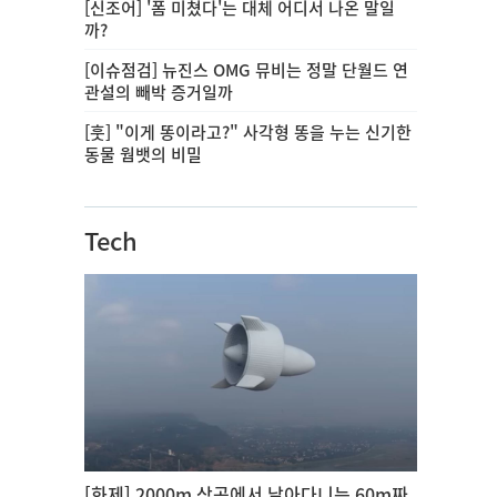
[신조어] '폼 미쳤다'는 대체 어디서 나온 말일
까?
[이슈점검] 뉴진스 OMG 뮤비는 정말 단월드 연
관설의 빼박 증거일까
[훗] "이게 똥이라고?" 사각형 똥을 누는 신기한
동물 웜뱃의 비밀
Tech
[화제] 2000m 상공에서 날아다니는 60m짜