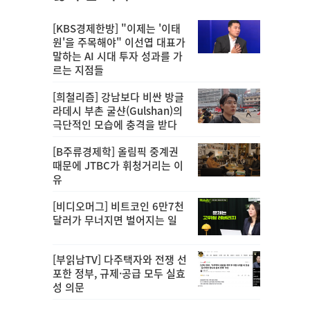
[KBS경제한방] "이제는 '이태
원'을 주목해야" 이선엽 대표가
말하는 AI 시대 투자 성과를 가
르는 지점들
[희철리즘] 강남보다 비싼 방글
라데시 부촌 굴샨(Gulshan)의
극단적인 모습에 충격을 받다
[B주류경제학] 올림픽 중계권
때문에 JTBC가 휘청거리는 이
유
[비디오머그] 비트코인 6만7천
달러가 무너지면 벌어지는 일
[부읽남TV] 다주택자와 전쟁 선
포한 정부, 규제·공급 모두 실효
성 의문