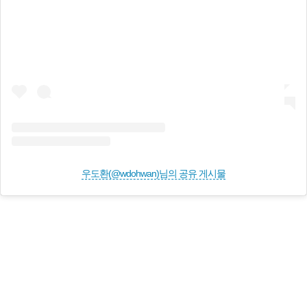
우도환(@wdohwan)님의 공유 게시물