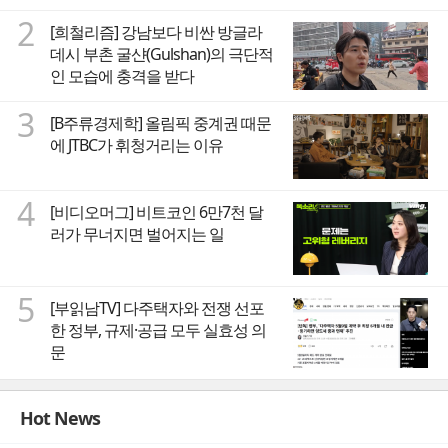
2
[희철리즘] 강남보다 비싼 방글라
데시 부촌 굴샨(Gulshan)의 극단적
인 모습에 충격을 받다
3
[B주류경제학] 올림픽 중계권 때문
에 JTBC가 휘청거리는 이유
4
[비디오머그] 비트코인 6만7천 달
러가 무너지면 벌어지는 일
5
[부읽남TV] 다주택자와 전쟁 선포
한 정부, 규제·공급 모두 실효성 의
문
Hot News