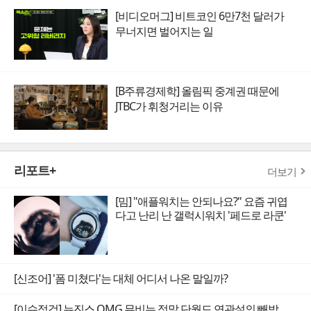
[비디오머그] 비트코인 6만7천 달러가
무너지면 벌어지는 일
[B주류경제학] 올림픽 중계권 때문에
JTBC가 휘청거리는 이유
리포트+
더보기
[밈] "애플워치는 안되나요?" 요즘 귀엽
다고 난리 난 갤럭시워치 '페드로 라쿤'
[신조어] '폼 미쳤다'는 대체 어디서 나온 말일까?
[이슈점검] 뉴진스 OMG 뮤비는 정말 단월드 연관설의 빼박 증거일까