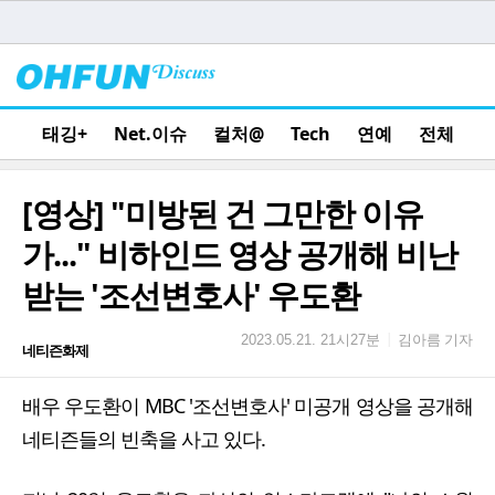
태깅+
Net.이슈
컬처@
Tech
연예
전체
[영상] "미방된 건 그만한 이유
가..." 비하인드 영상 공개해 비난
받는 '조선변호사' 우도환
김아름 기자
|
2023.05.21. 21시27분
네티즌화제
배우 우도환이 MBC '조선변호사' 미공개 영상을 공개해
네티즌들의 빈축을 사고 있다.