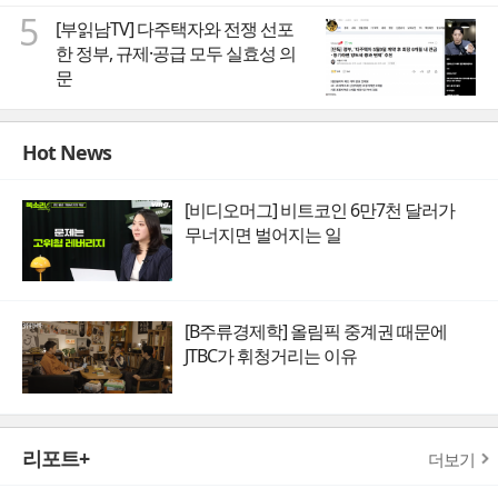
5
[부읽남TV] 다주택자와 전쟁 선포
한 정부, 규제·공급 모두 실효성 의
문
Hot News
[비디오머그] 비트코인 6만7천 달러가
무너지면 벌어지는 일
[B주류경제학] 올림픽 중계권 때문에
JTBC가 휘청거리는 이유
리포트+
더보기