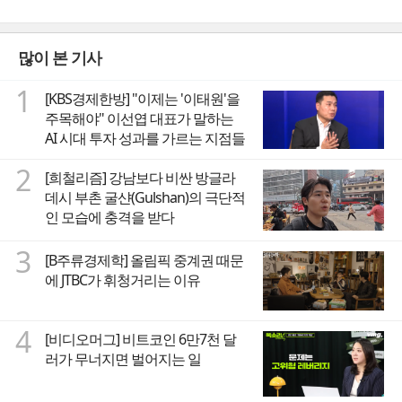
많이 본 기사
1
[KBS경제한방] "이제는 '이태원'을
주목해야" 이선엽 대표가 말하는
AI 시대 투자 성과를 가르는 지점들
2
[희철리즘] 강남보다 비싼 방글라
데시 부촌 굴샨(Gulshan)의 극단적
인 모습에 충격을 받다
3
[B주류경제학] 올림픽 중계권 때문
에 JTBC가 휘청거리는 이유
4
[비디오머그] 비트코인 6만7천 달
러가 무너지면 벌어지는 일