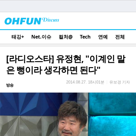
태깅+
Net.이슈
컬처@
Tech
연예
전체
[라디오스타] 유정현, "이계인 말
은 뻥이라 생각하면 된다"
유보경 기자
|
2014.08.27. 18시01분
방송