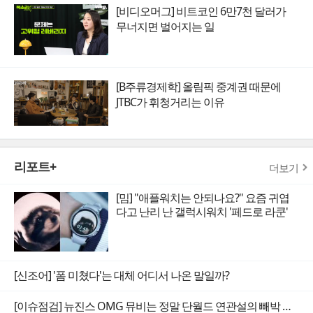
[비디오머그] 비트코인 6만7천 달러가
무너지면 벌어지는 일
[B주류경제학] 올림픽 중계권 때문에
JTBC가 휘청거리는 이유
리포트+
더보기
[밈] "애플워치는 안되나요?" 요즘 귀엽
다고 난리 난 갤럭시워치 '페드로 라쿤'
[신조어] '폼 미쳤다'는 대체 어디서 나온 말일까?
[이슈점검] 뉴진스 OMG 뮤비는 정말 단월드 연관설의 빼박 증거일까