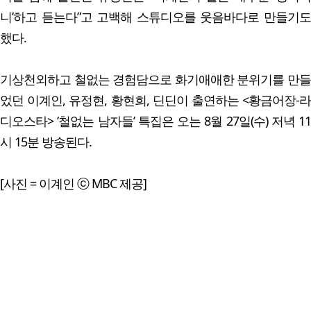
니’하고 듣는다”고 고백해 스튜디오를 웃음바다로 만들기도
했다.
기상천외하고 철없는 경험담으로 화기애애한 분위기를 만들
었던 이계인, 유정현, 황현희, 딘딘이 출연하는 <황금어장-라
디오스타> ‘철없는 남자들’ 특집은 오는 8월 27일(수) 저녁 11
시 15분 방송된다.
[사진 = 이계인 ⓒ MBC 제공]