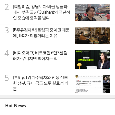
2
[희철리즘] 강남보다 비싼 방글라
데시 부촌 굴샨(Gulshan)의 극단적
인 모습에 충격을 받다
3
[B주류경제학] 올림픽 중계권 때문
에 JTBC가 휘청거리는 이유
4
[비디오머그] 비트코인 6만7천 달
러가 무너지면 벌어지는 일
5
[부읽남TV] 다주택자와 전쟁 선포
한 정부, 규제·공급 모두 실효성 의
문
Hot News