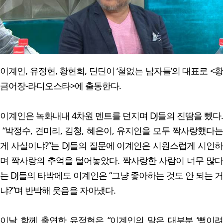
이계인, 유정현, 황현희, 딘딘이 ‘철없는 남자들’의 대표로 <황
금어장-라디오스타>에 출동한다.
이계인은 녹화내내 4차원 멘트를 던지며 DJ들의 진땀을 뼀다.
“박정수, 견미리, 김청, 혜은이, 유지인을 모두 짝사랑했다는
게 사실이냐?”는 DJ들의 질문에 이계인은 시원스럽게 시인하
며 짝사랑의 추억을 털어놓았다. 짝사랑한 사람이 너무 많다
는 DJ들의 타박에도 이계인은 “그냥 좋아하는 것도 안 되는 거
냐?”며 반박해 웃음을 자아냈다.
이날 함께 출연한 유정현은 “이계인의 말은 대부분 ‘뻥이려