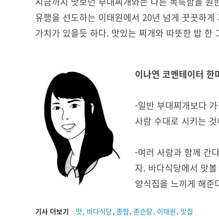
지금까지 맛보던 부대찌개와는 다른 독특함을 원한
유행을 선도하는 이태원에서 20년 넘게 꿋꿋하게
가치가 있을듯 하다. 맛있는 찌개와 따뜻한 밥 한
이나연 코멘테이터 한
-일반 부대찌개보다 가
사람 수대로 시키는 것
-여러 사람과 함께 간
자. 바다식당에서 맛볼 
양식집을 느끼게 해준다
,
,
,
,
,
기사 더보기
맛
바다식당
종합
존슨탕
이태원
맛집