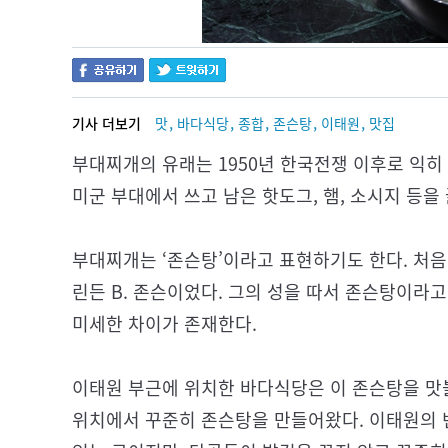
,
,
,
,
,
기사 더보기
맛
바다식당
종합
존슨탕
이태원
맛집
부대찌개의 유래는 1950년 한국전쟁 이후로 익히
미군 부대에서 쓰고 남은 핫도그, 햄, 소시지 등을
부대찌개는 ‘존슨탕’이라고 표현하기도 한다. 처음
린든 B. 존슨이었다. 그의 성을 따서 존슨탕이라고
미세한 차이가 존재한다.
이태원 부근에 위치한 바다식당은 이 존슨탕을 맛볼
위치에서 꾸준히 존슨탕을 만들어왔다. 이태원의 