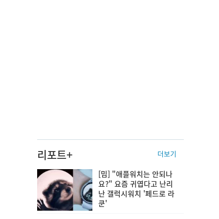
리포트+
더보기
[밈] "애플워치는 안되나
요?" 요즘 귀엽다고 난리
난 갤럭시워치 '페드로 라
쿤'