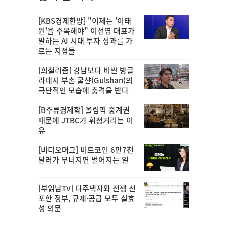
[KBS경제한방] "이제는 '이태
원'을 주목해야" 이선엽 대표가
말하는 AI 시대 투자 성과를 가
르는 지점들
[희철리즘] 강남보다 비싼 방글
라데시 부촌 굴샨(Gulshan)의
극단적인 모습에 충격을 받다
[B주류경제학] 올림픽 중계권
때문에 JTBC가 휘청거리는 이
유
[비디오머그] 비트코인 6만7천
달러가 무너지면 벌어지는 일
[부읽남TV] 다주택자와 전쟁 선
포한 정부, 규제·공급 모두 실효
성 의문