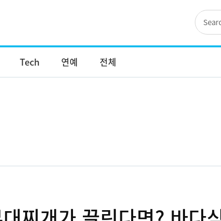
Tech
연예
전체
부대찌개가 끌린다면? 바다식