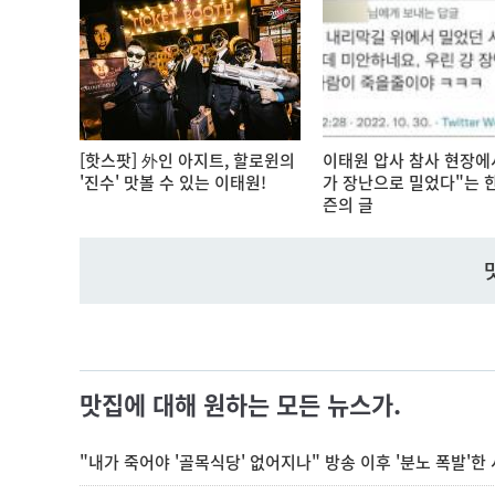
[핫스팟] 外인 아지트, 할로윈의
이태원 압사 참사 현장에
'진수' 맛볼 수 있는 이태원!
가 장난으로 밀었다"는 
즌의 글
맛집에 대해 원하는 모든 뉴스가.
"내가 죽어야 '골목식당' 없어지나" 방송 이후 '분노 폭발'한