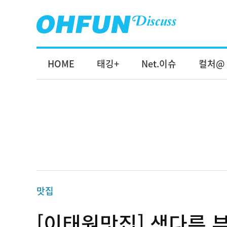
HOME
태깅+
Net.이슈
컬처@
맛집
[이태원맛집] 색다른 