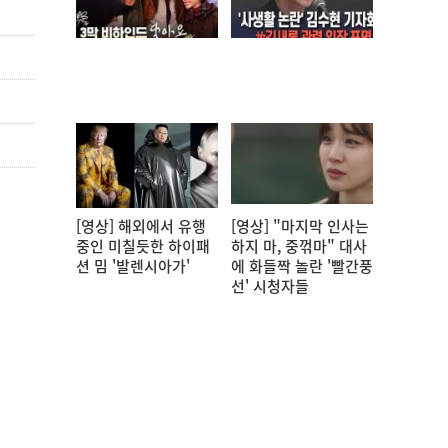
[영상] 해외에서 유행
[영상] "마지막 인사는
중인 미칠듯한 하이패
하지 마, 중꺾마" 대사
션 밈 '발렌시아가'
에 화들짝 놀란 '빨간풍
선' 시청자들