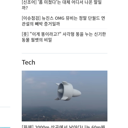
[신조어] '폼 미쳤다'는 대체 어디서 나온 말일
까?
[이슈점검] 뉴진스 OMG 뮤비는 정말 단월드 연
관설의 빼박 증거일까
[훗] "이게 똥이라고?" 사각형 똥을 누는 신기한
동물 웜뱃의 비밀
Tech
[화제] 2000m 상공에서 날아다니는 60m짜