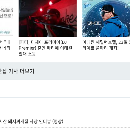
서 "내
[파티] 디제이 프리미어(DJ
이태원 해밀턴호텔, 23일
한 네티
Premier) 출연 파티에 이태원
라이트 풀파티 개최!
일대 소동
맛집 기사 더보기
 서산 돼지찌개집 사장 인터뷰 (영상)